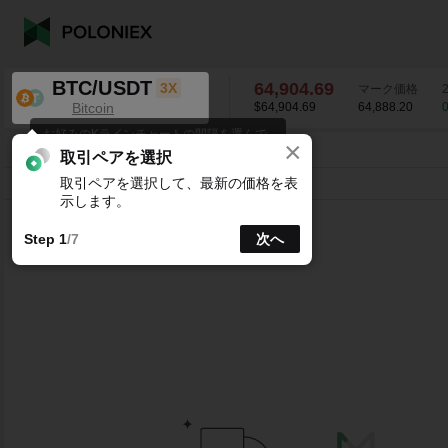
BTC/USDT
64,904.69
3X
マーク価格
Bitcoin
$64,904.69
64,888.03
0
お好みのKラインチャートの間隔を選んで
×
ください。
BTC/USDT
0.84
%
64,904.69
取引ペアを選択
取引ペアを選択して、最新の価格を表
ライン
15分
1時
4時
1日
1週
示します。
Step 1
/7
次へ