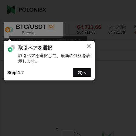
BTC/USDT
64,711.66
3X
マーク価格
Bitcoin
$64,711.66
64,721.70
-
お好みのKラインチャートの間隔を選んで
×
ください。
BTC/USDT
-0.12
%
64,711.66
取引ペアを選択
取引ペアを選択して、最新の価格を表
ライン
15分
1時
4時
1日
1週
示します。
Step 1
/7
次へ