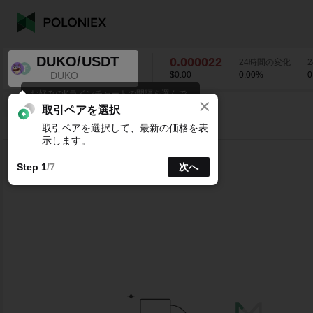
DUKO/USDT
0.000022
24時間の変化
DUKO
$0.00
0.00
%
0
お好みのKラインチャートの間隔を選んで
×
ください。
DUKO/USDT
0.00
%
0.000022
取引ペアを選択
取引ペアを選択して、最新の価格を表
ライン
15分
1時
4時
1日
1週
示します。
Step 1
/7
次へ