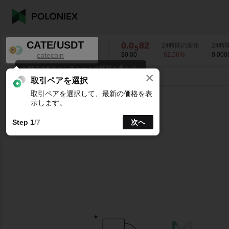
CATE/USDT
0.0
82
24時間の変化
24時
5
catecoin
$0.00
-62.56
%
0.000
お好みのKラインチャートの間隔を選んで
×
0.0
82
ください。
CATE/USDT
-62.56
%
5
取引ペアを選択
取引ペアを選択して、最新の価格を表
ライン
15分
1時
4時
1日
1週
示します。
Step 1
/7
次へ