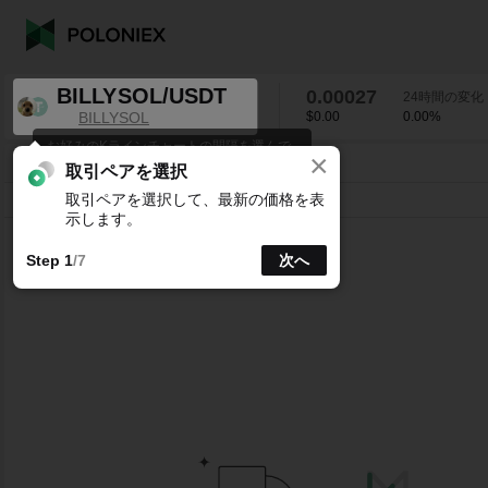
BILLYSOL/USDT
0.00027
24時間の変化
BILLYSOL
$0.00
0.00
%
お好みのKラインチャートの間隔を選んで
×
ください。
BILLYSOL/USDT
0.00
%
0.00027
取引ペアを選択
取引ペアを選択して、最新の価格を表
ライン
15分
1時
4時
1日
1週
示します。
Step 1
/7
次へ