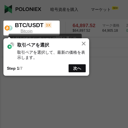
暗号資産を購入
マーケット
BTC/USDT
64,897.52
3X
マーク価格
Bitcoin
$64,897.52
64,905.18
0
お好みのKラインチャートの間隔を選んで
×
ください。
BTC/USDT
0.43
%
64,897.52
取引ペアを選択
取引ペアを選択して、最新の価格を表
ライン
15分
1時
4時
1日
1週
示します。
Step 1
/7
次へ