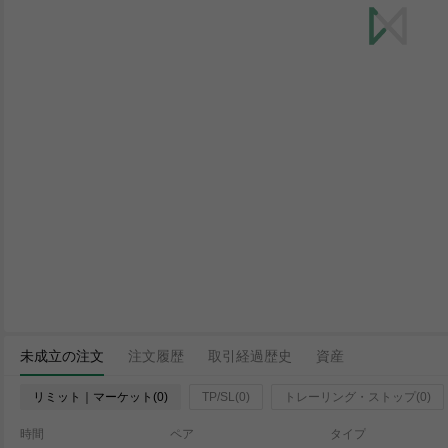
未成立の注文
注文履歴
取引経過歴史
資産
リミット｜マーケット(0)
TP/SL(0)
トレーリング・ストップ(0)
時間
ペア
タイプ