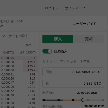
ログイン
サインアップ
時間の取引量(USDT)
ユーザーガイド
1
M
マーケットの取引
購入
売却
0.01
自動借入
数(BTC)
合計(USDT)
0.088375
5.73
K
リミット
マーケット
TP/SL
0.020000
1.29
K
0.020000
1.29
K
0.020000
1.29
K
価格
USDT
0.000031
2.01
0.000126
8.17
0.000147
9.54
数
BTC
0.000196
12.72
0.000262
17.00
利用可能
20,000.00
USDT
0.000350
22.71
0.000031
2.01
0.000538
34.91
最大利用可能額
30,000.00
BTC
0.000624
40.49