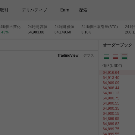
取引
デリバティブ
Earn
探索
24時間の変化
24時間 高値
24時間 低値
24 時間の取引量(BTC)
24 
.43
%
64,983.88
64,149.60
3.10
K
200.1
オーダーブック
TradingView
デプス
価格(USDT)
64,916.64
64,913.40
64,909.09
64,908.44
64,901.12
64,900.75
64,900.55
64,900.35
64,900.15
64,899.95
64,899.82
64,899.75
64,899.55