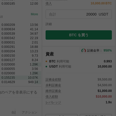
借入
10,000.00
BTC
0.000185
12.00
合計
USDT
More
18
詳細
0.000209
13.56
0.000634
41.14
0.000539
34.97
BTC を買う
0.000342
22.19
0.000031
2.01
0.000291
18.88
証拠金率：
950%
0.000204
13.23
資産
0.000150
9.73
0.000127
8.24
BTC
利用可能
0.993
0.020000
1.29
K
USDT
利用可能
10,000.00
0.000055
3.56
0.020000
1.29
K
0.155235
10.07
K
証拠金総額
$9,500.00
0.014629
949.14
余剰証拠金
$4,500.00
維持証拠金
$1,000.00
他のペアを非表示にする
借入総額
$10,000.00
レバレッジ
1.9x
合計
成約
未成約
アクション