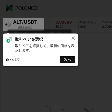
ALT/USDT
0.00699
24時間の変化
24時間
Alt Layer
$0.00
0.00
%
0.0069
お好みのKラインチャートの間隔を選んで
×
ください。
ALT/USDT
0.00
%
0.00699
取引ペアを選択
取引ペアを選択して、最新の価格を表
ライン
15分
1時
4時
1日
1週
示します。
Step 1
/7
次へ