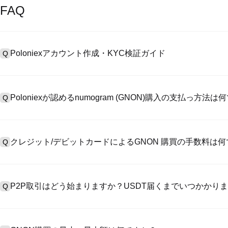
FAQ
Poloniexアカウント作成・KYC検証ガイド
Q
アカウント作成のために、公式サイトで
登録ページ
を訪問し、またはP
A
リックしてメールアドレスや電話番号を提供し、パスワードを設置し
Poloniexが認めるnumogram (GNON)購入の支払っ方法
Q
>「安全性」へ有効ID証明をアップし、自撮りしてKYC検証を完成
Poloniexが認める:1)ステーブルコイン（例えば、USDT）の即購買の
A
のユーザーからステーブルコイン（例えば、USDT）をエスクローで
クレジット/デビットカードによるGNON 購買の手数料は
Q
入金）（プロセス1～3営業日かかる）;4）$100,000超えた大額
クレジットカード支払手数料は第三者の提供側次第で、一般的には0.5%
A
有しません。カードでUSDTを購入した後、即に現物マーケットにおいて
P2P取引はどう始まりますか？USDT届くまでいつかかり
Q
物取引手数料（0.05%まで低く）が必要です。
P2P取引ページを訪問し、売手広告（例えば、USDT）を一つ選んで
A
います。売手がレシートを確認してから、そのUSDTがエスクロー