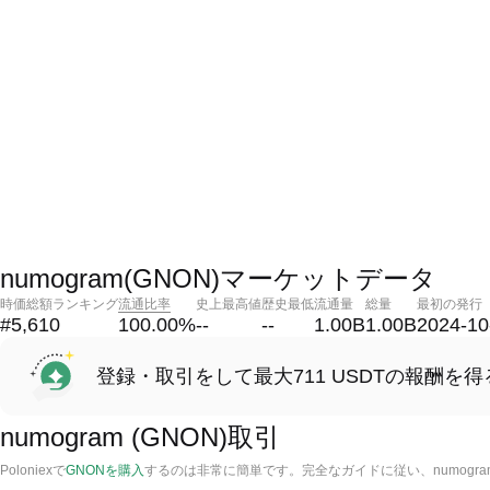
numogram(GNON)マーケットデータ
時価総額ランキング
流通比率
史上最高値
歴史最低
流通量
総量
最初の発行
#5,610
100.00
%
--
--
1.00B
1.00B
2024-10
登録・取引をして最大711 USDTの報酬を得
numogram (GNON)取引
Poloniexで
GNONを購入
するのは非常に簡単です。完全なガイドに従い、numogr