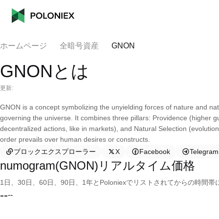
ホームページ
全暗号資産
GNON
GNONとは
更新:
GNON is a concept symbolizing the unyielding forces of nature and nat
governing the universe. It combines three pillars: Providence (higher 
decentralized actions, like in markets), and Natural Selection (evolut
order prevails over human desires or constructs.
ブロックエクスプローラー
X
Facebook
Telegram
numogram(GNON)リアルタイム価格
1日、30日、60日、90日、1年とPoloniexでリストされてからの
--
--