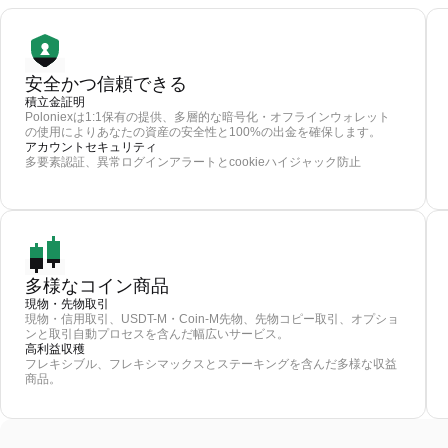
安全かつ信頼できる
積立金証明
Poloniexは1:1保有の提供、多層的な暗号化・オフラインウォレット
の使用によりあなたの資産の安全性と100%の出金を確保します。
アカウントセキュリティ
多要素認証、異常ログインアラートとcookieハイジャック防止
多様なコイン商品
現物・先物取引
現物・信用取引、USDT-M・Coin-M先物、先物コピー取引、オプショ
ンと取引自動プロセスを含んだ幅広いサービス。
高利益収穫
フレキシブル、フレキシマックスとステーキングを含んだ多様な収益
商品。