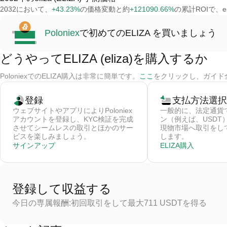
2032において、
+43.23%
の価格変動と約
+121090.66%
の累計ROIで、eli
Poloniex
で初めてのELIZA を買いましょう
どうやってELIZA (eliza)を購入するか
PoloniexでのELIZA購入は非常に簡単です。
ここ
をクリックし、ガイド全
登録
支払方法選択
ウェブサイトやアプリによりPoloniex
一般的に、法定通貨
アカウントを登録し、KYC検証を完成
ン（例えば、USDT
させてシームレスの取引とほかのサー
現物市場へ取引をしてそ
ビスを楽しみましょう。
します。
サインアップ
ELIZA購入
登録して収益する
今日の専属報酬:初回取引をして最大711 USDTを得る