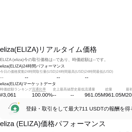
eliza(ELIZA)リアルタイム価格
ELIZA (eliza)今の取引価格は--であり、時価総額は--です。
eliza(ELIZA)24時間パフォーマンス
今日の価格変動
24時間取引量(USD)
24時間最高(USD)
24時間最低(USD)
--
--
--
--
eliza(ELIZA)マーケットデータ
時価総額ランキング
流通比率
史上最高値
歴史最低
流通量
総量
最
#3,061
100.00
%
--
--
961.05M
961.05M
20
登録・取引をして最大711 USDTの報酬を得
eliza (ELIZA)価格パフォーマンス