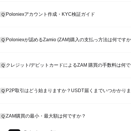
Poloniexアカウント作成・KYC検証ガイド
Q
アカウント作成のために、公式サイトで
登録ページ
を訪問し、またはP
A
リックしてメールアドレスや電話番号を提供し、パスワードを設置し
Poloniexが認めるZamio (ZAM)購入の支払っ方法は何です
Q
>「安全性」へ有効ID証明をアップし、自撮りしてKYC検証を完成
Poloniexが認める:1)ステーブルコイン（例えば、USDT）の即購買の
A
のユーザーからステーブルコイン（例えば、USDT）をエスクローで
クレジット/デビットカードによるZAM 購買の手数料は何
Q
入金）（プロセス1～3営業日かかる）;4）$100,000超えた大額
クレジットカード支払手数料は第三者の提供側次第で、一般的には0.5%
A
有しません。カードでUSDTを購入した後、即に現物マーケットにおいて
P2P取引はどう始まりますか？USDT届くまでいつかかり
Q
取引手数料（0.05%まで低く）が必要です。
P2P取引ページを訪問し、売手広告（例えば、USDT）を一つ選んで
A
います。売手がレシートを確認してから、そのUSDTがエスクロー
ZAM購買の最小・最大額は何ですか？
Q
第に、決済は通常15分～2時間かかります。