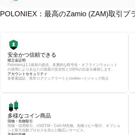
POLONIEX：最高のZamio (ZAM)取
安全かつ信頼できる
積立金証明
Poloniexは1:1保有の提供、多層的な暗号化・オフラインウォレット
の使用によりあなたの資産の安全性と100%の出金を確保します。
アカウントセキュリティ
多要素認証、異常ログインアラートとcookieハイジャック防止
多様なコイン商品
現物・先物取引
現物・信用取引、USDT-M・Coin-M先物、先物コピー取引、オプショ
ンと取引自動プロセスを含んだ幅広いサービス。
高利益収穫