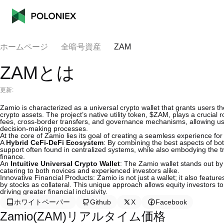
ホームページ
全暗号資産
ZAM
ZAMとは
更新:
Zamio is characterized as a universal crypto wallet that grants users th
crypto assets. The project’s native utility token, $ZAM, plays a crucial 
fees, cross-border transfers, and governance mechanisms, allowing user
decision-making processes.
At the core of Zamio lies its goal of creating a seamless experience for
A
Hybrid CeFi-DeFi Ecosystem
: By combining the best aspects of bo
support often found in centralized systems, while also embodying the t
finance.
An
Intuitive Universal Crypto Wallet
: The Zamio wallet stands out by 
catering to both novices and experienced investors alike.
Innovative Financial Products: Zamio is not just a wallet; it also featur
by stocks as collateral. This unique approach allows equity investors t
driving greater financial inclusivity.
ホワイトペーパー
Github
X
Facebook
Zamio(ZAM)リアルタイム価格