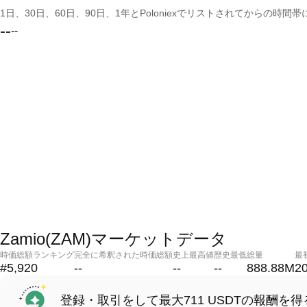
1日、30日、60日、90日、1年とPoloniexでリストされてからの
--
--
Zamio(ZAM)マーケットデータ
時価総額ランキング
完全に希釈された時価総額
史上最高値
歴史最低
総量
最
#5,920
--
--
--
888.88M
2
登録・取引をして最大711 USDTの報酬を得