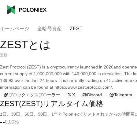
ホームページ
全暗号資産
ZEST
ZESTとは
更新:
Zest Protocol (ZEST) is a cryptocurrency launched in 2026and operat
current supply of 1,000,000,000 with 146,000,000 in circulation. The l
139.93 over the last 24 hours. It is currently trading on 41 active mar
information can be found at https://www.zestprotocol.com/.
ブロックエクスプローラー
X
Discord
Telegram
ZEST(ZEST)リアルタイム価格
1日、30日、60日、90日、1年とPoloniexでリストされてからの
--
0.00%