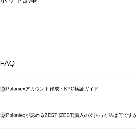
FAQ
Poloniexアカウント作成・KYC検証ガイド
Q
アカウント作成のために、公式サイトで
登録ページ
を訪問し、またはP
A
リックしてメールアドレスや電話番号を提供し、パスワードを設置し
Poloniexが認めるZEST (ZEST)購入の支払っ方法は何です
Q
>「安全性」へ有効ID証明をアップし、自撮りしてKYC検証を完成
Poloniexが認める:1)ステーブルコイン（例えば、USDT）の即購買の
A