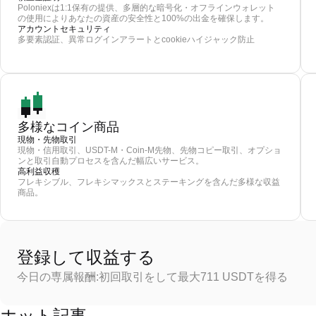
Poloniexは1:1保有の提供、多層的な暗号化・オフラインウォレット
の使用によりあなたの資産の安全性と100%の出金を確保します。
アカウントセキュリティ
多要素認証、異常ログインアラートとcookieハイジャック防止
多様なコイン商品
現物・先物取引
現物・信用取引、USDT-M・Coin-M先物、先物コピー取引、オプショ
ンと取引自動プロセスを含んだ幅広いサービス。
高利益収穫
フレキシブル、フレキシマックスとステーキングを含んだ多様な収益
商品。
登録して収益する
今日の専属報酬:初回取引をして最大711 USDTを得る
ホット記事