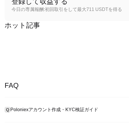
登録して収益する
今日の専属報酬:初回取引をして最大711 USDTを得る
ホット記事
FAQ
Poloniexアカウント作成・KYC検証ガイド
Q
アカウント作成のために、公式サイトで
登録ページ
を訪問し、または
A