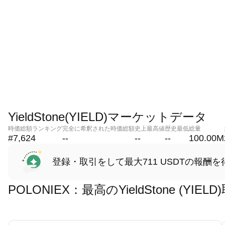
YieldStone(YIELD)マーケットデータ
時価総額ランキング
完全に希釈された時価総額
史上最高値
歴史最低
総量
#7,624
--
--
--
100.00M
登録・取引をして最大711 USDTの報酬を
POLONIEX：最高のYieldStone (Y