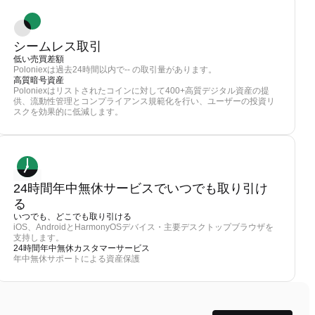
シームレス取引
低い売買差額
Poloniexは過去24時間以内で-- の取引量があります。
高質暗号資産
Poloniexはリストされたコインに対して400+高質デジタル資産の提
供、流動性管理とコンプライアンス規範化を行い、ユーザーの投資リ
スクを効果的に低減します。
24時間年中無休サービスでいつでも取り引け
る
いつでも、どこでも取り引ける
iOS、AndroidとHarmonyOSデバイス・主要デスクトップブラウザを
支持します。
24時間年中無休カスタマーサービス
年中無休サポートによる資産保護