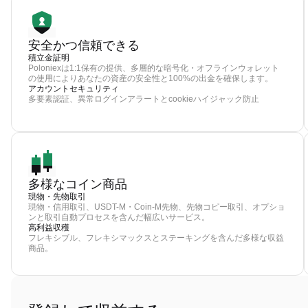
安全かつ信頼できる
積立金証明
Poloniexは1:1保有の提供、多層的な暗号化・オフラインウォレット
の使用によりあなたの資産の安全性と100%の出金を確保します。
アカウントセキュリティ
多要素認証、異常ログインアラートとcookieハイジャック防止
多様なコイン商品
現物・先物取引
現物・信用取引、USDT-M・Coin-M先物、先物コピー取引、オプショ
ンと取引自動プロセスを含んだ幅広いサービス。
高利益収穫
フレキシブル、フレキシマックスとステーキングを含んだ多様な収益
商品。