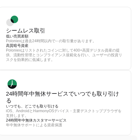
シームレス取引
低い売買差額
Poloniexは過去24時間以内で-- の取引量があります。
高質暗号資産
Poloniexはリストされたコインに対して400+高質デジタル資産の提
供、流動性管理とコンプライアンス規範化を行い、ユーザーの投資リ
スクを効果的に低減します。
24時間年中無休サービスでいつでも取り引け
る
いつでも、どこでも取り引ける
iOS、AndroidとHarmonyOSデバイス・主要デスクトップブラウザを
支持します。
24時間年中無休カスタマーサービス
年中無休サポートによる資産保護