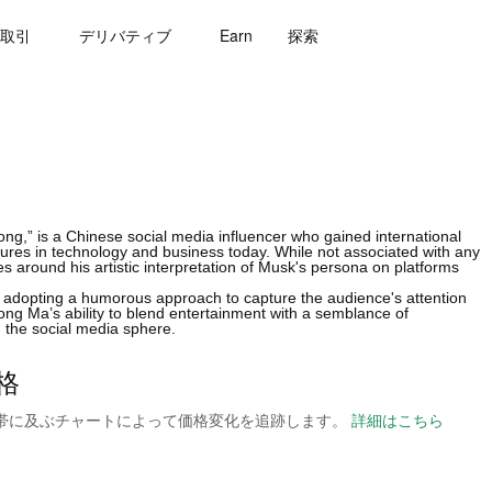
取引
デリバティブ
Earn
探索
long,” is a Chinese social media influencer who gained international
figures in technology and business today. While not associated with any
s around his artistic interpretation of Musk's persona on platforms
 adopting a humorous approach to capture the audience's attention
Long Ma’s ability to blend entertainment with a semblance of
in the social media sphere.
価格
の時間帯に及ぶチャートによって価格変化を追跡します。
詳細はこちら