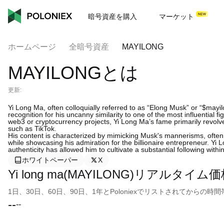
暗号資産を購入
マーケット
ホームページ
全暗号資産
MAYILONG
MAYILONGとは
更新:
Yi Long Ma, often colloquially referred to as “Elong Musk” or “$mayi
recognition for his uncanny similarity to one of the most influential 
web3 or cryptocurrency projects, Yi Long Ma’s fame primarily revolve
such as TikTok.
His content is characterized by mimicking Musk's mannerisms, often
while showcasing his admiration for the billionaire entrepreneur. Yi 
authenticity has allowed him to cultivate a substantial following with
ホワイトペーパー
X
Yi long ma(MAYILONG)リアルタイム
1日、30日、60日、90日、1年とPoloniexでリストされてから
--
--