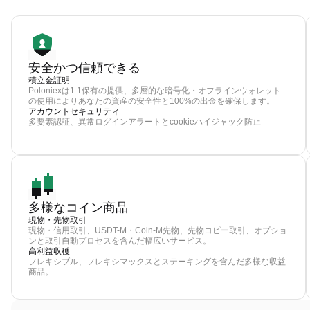
安全かつ信頼できる
積立金証明
Poloniexは1:1保有の提供、多層的な暗号化・オフラインウォレット
の使用によりあなたの資産の安全性と100%の出金を確保します。
アカウントセキュリティ
多要素認証、異常ログインアラートとcookieハイジャック防止
多様なコイン商品
現物・先物取引
現物・信用取引、USDT-M・Coin-M先物、先物コピー取引、オプショ
ンと取引自動プロセスを含んだ幅広いサービス。
高利益収穫
フレキシブル、フレキシマックスとステーキングを含んだ多様な収益
商品。