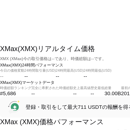
XMax(XMX)リアルタイム価格
XMX (XMax)今の取引価格は--であり、時価総額は--です。
XMax(XMX)24時間パフォーマンス
今日の価格変動
24時間取引量(USD)
24時間最高(USD)
24時間最低(USD)
--
--
--
--
XMax(XMX)マーケットデータ
時価総額ランキング
完全に希釈された時価総額
史上最高値
歴史最低
総量
最初
#5,686
--
--
--
30.00B
201
登録・取引をして最大711 USDTの報酬を得
XMax (XMX)価格パフォーマンス