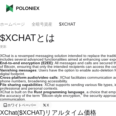
ホームページ
全暗号資産
$XCHAT
$XCHATとは
更新:
XChat is a revamped messaging solution intended to replace the tradit
includes several advanced functionalities aimed at enhancing user exp
End-to-end encryption (E2EE)
: All messages and calls are secured t
of Bitcoin, ensuring that only the intended recipients can access the co
Vanishing messages
: Users have the option to enable auto-deletion 
digital footprint.
Cross-platform audio/video calls
: XChat facilitates communication a
phone numbers, broadening accessibility.
File sharing capabilities
: XChat supports sending various file types, 
professional and personal contexts.
XChat is built on the
Rust programming language
, a choice that em
the accuracy of the term “Bitcoin-style encryption,” the security approa
communication.
ホワイトペーパー
X
XChat($XCHAT)リアルタイム価格