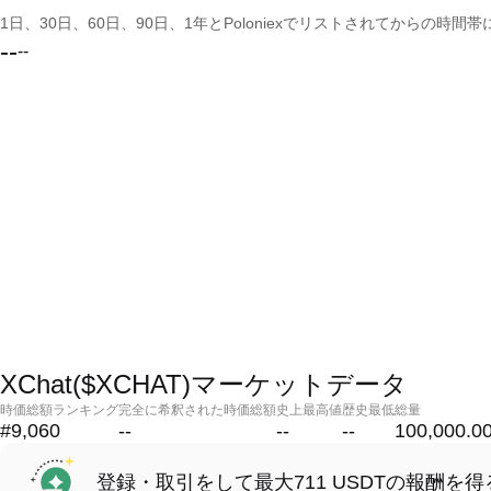
1日、30日、60日、90日、1年とPoloniexでリストされてからの
--
--
XChat($XCHAT)マーケットデータ
時価総額ランキング
完全に希釈された時価総額
史上最高値
歴史最低
総量
#9,060
--
--
--
100,000.0
登録・取引をして最大711 USDTの報酬を得