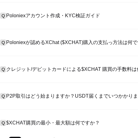
Poloniexアカウント作成・KYC検証ガイド
Q
アカウント作成のために、公式サイトで
登録ページ
を訪問し、またはP
A
リックしてメールアドレスや電話番号を提供し、パスワードを設置し
Poloniexが認めるXChat ($XCHAT)購入の支払っ方法は何
Q
>「安全性」へ有効ID証明をアップし、自撮りしてKYC検証を完成
Poloniexが認める:1)ステーブルコイン（例えば、USDT）の即購買の
A
のユーザーからステーブルコイン（例えば、USDT）をエスクローで
クレジット/デビットカードによる$XCHAT 購買の手数料
Q
入金）（プロセス1～3営業日かかる）;4）$100,000超えた大額
クレジットカード支払手数料は第三者の提供側次第で、一般的には0.5%
A
有しません。カードでUSDTを購入した後、即に現物マーケットにおいてU
P2P取引はどう始まりますか？USDT届くまでいつかかり
Q
準現物取引手数料（0.05%まで低く）が必要です。
P2P取引ページを訪問し、売手広告（例えば、USDT）を一つ選んで
A
います。売手がレシートを確認してから、そのUSDTがエスクロー
$XCHAT購買の最小・最大額は何ですか？
Q
第に、決済は通常15分～2時間かかります。