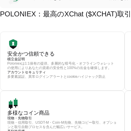
POLONIEX：最高のXChat ($XCHA
安全かつ信頼できる
積立金証明
Poloniexは1:1保有の提供、多層的な暗号化・オフラインウォレット
の使用によりあなたの資産の安全性と100%の出金を確保します。
アカウントセキュリティ
多要素認証、異常ログインアラートとcookieハイジャック防止
多様なコイン商品
現物・先物取引
現物・信用取引、USDT-M・Coin-M先物、先物コピー取引、オプショ
ンと取引自動プロセスを含んだ幅広いサービス。