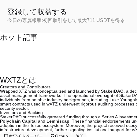
登録して収益する
今日の専属報酬:初回取引をして最大711 USDTを得る
ホット記事
WXTZとは
Creators and Contributors
Wrapped XTZ was conceptualized and launched by
StakerDAO
, a de
asset management frameworks. The operational oversight of StakerDAO 
individuals from notable industry backgrounds, including Luke Youngb
smart contracts used in wXTZ underwent rigorous auditing processes by T
security sector.
Investors and Backing
StakerDAO successfully garnered funding through a Series A investmen
Polychain Capital
and
Lemniscap
. These financial endorsements und
adoption in the Tezos ecosystem. Moreover, the project received ecos
infrastructure development, further signaling institutional support for wX
ホワイトペーパー
Github
X