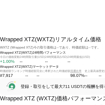
Wrapped XTZ(WXTZ)リアルタイム価格
WXTZ (Wrapped XTZ)今の取引価格は--であり、時価総額は--です。
Wrapped XTZ(WXTZ)24時間パフォーマンス
今日の価格変動
24時間取引量(USD)
24時間最高(USD)
24時間最低(USD)
+1.00%
--
--
--
Wrapped XTZ(WXTZ)マーケットデータ
時価総額ランキング
時価総額
完全に希釈された時価総額
流通比率
史上最高値
歴史
#7,917
--
--
98.07
%
--
--
登録・取引をして最大711 USDTの報酬を得
Wrapped XTZ (WXTZ)価格パフォーマン