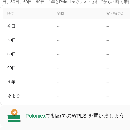
1日、30日、60日、90日、1年とPoloniexでリストされてからの時間帯
時間
変動
変化幅 (%)
今日
--
--
30日
--
--
60日
--
--
90日
--
--
１年
--
--
今まで
--
--
Poloniex
で初めてのWPLS を買いましょう