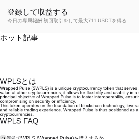
登録して収益する
今日の専属報酬:初回取引をして最大711 USDTを得る
ホット記事
WPLSとは
Wrapped Pulse ($WPLS) is a unique cryptocurrency token that serves as
value of other cryptocurrencies, it allows for flexibility and usability i
principal objective of Wrapped Pulse is to foster interoperability, ensur
compromising on security or efficiency.
This token operates on the foundation of blockchain technology, leveragi
and reliable trading experience. Wrapped Pulse is thus positioned as a 
cryptocurrencies.
WPLS FAQ
何処でWPLS (Wrapped Pulse)を購入するか
Q