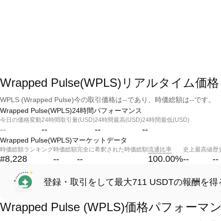
Wrapped Pulse(WPLS)リアルタイム価格
WPLS (Wrapped Pulse)今の取引価格は--であり、時価総額は--です。
Wrapped Pulse(WPLS)24時間パフォーマンス
今日の価格変動
24時間取引量(USD)
24時間最高(USD)
24時間最低(USD)
--
--
--
--
Wrapped Pulse(WPLS)マーケットデータ
時価総額ランキング
時価総額
完全に希釈された時価総額
流通比率
史上最高値
歴
#8,228
--
--
100.00
%
--
--
登録・取引をして最大711 USDTの報酬を得
Wrapped Pulse (WPLS)価格パフォーマ