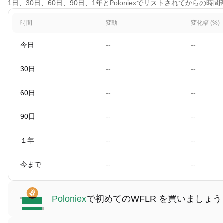
1日、30日、60日、90日、1年とPoloniexでリストされてからの時
時間
変動
変化幅 (%)
今日
--
--
30日
--
--
60日
--
--
90日
--
--
１年
--
--
今まで
--
--
Poloniex
で初めてのWFLR を買いましょう