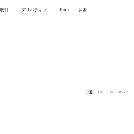
取引
デリバティブ
Earn
探索
1週
1月
1年
すべて