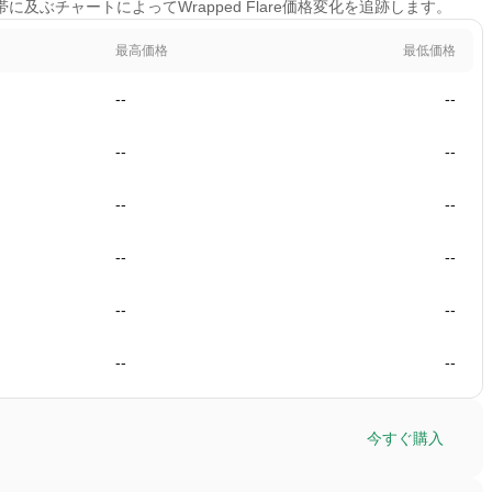
間帯に及ぶチャートによってWrapped Flare価格変化を追跡します。
最高価格
最低価格
--
--
--
--
--
--
--
--
--
--
--
--
今すぐ購入