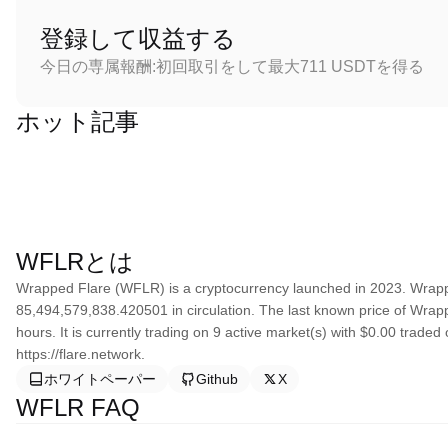
登録して収益する
今日の専属報酬:初回取引をして最大711 USDTを得る
ホット記事
WFLRとは
Wrapped Flare (WFLR) is a cryptocurrency launched in 2023. Wrapp
85,494,579,838.420501 in circulation. The last known price of Wrap
hours. It is currently trading on 9 active market(s) with $0.00 trade
https://flare.network.
ホワイトペーパー
Github
X
WFLR FAQ