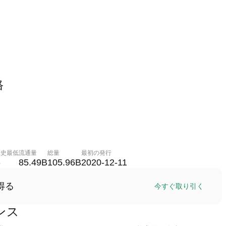
格
。
歴史最低
流通量
総量
最初の発行
-
85.49B
105.96B
2020-12-11
得る
今すぐ取り引く
マンス