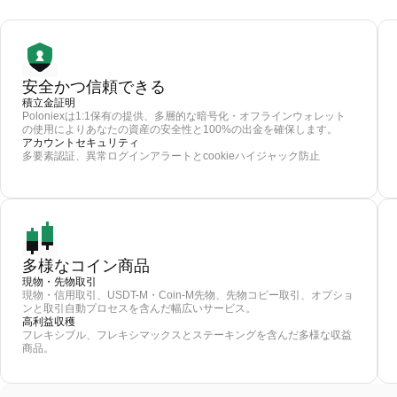
安全かつ信頼できる
積立金証明
Poloniexは1:1保有の提供、多層的な暗号化・オフラインウォレット
の使用によりあなたの資産の安全性と100%の出金を確保します。
アカウントセキュリティ
多要素認証、異常ログインアラートとcookieハイジャック防止
多様なコイン商品
現物・先物取引
現物・信用取引、USDT-M・Coin-M先物、先物コピー取引、オプショ
ンと取引自動プロセスを含んだ幅広いサービス。
高利益収穫
フレキシブル、フレキシマックスとステーキングを含んだ多様な収益
商品。