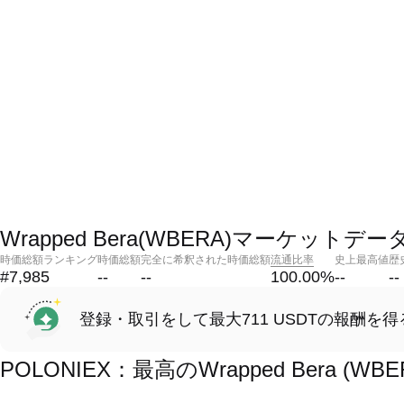
Wrapped Bera(WBERA)マーケットデー
時価総額ランキング
時価総額
完全に希釈された時価総額
流通比率
史上最高値
歴
#7,985
--
--
100.00
%
--
--
登録・取引をして最大711 USDTの報酬を得
POLONIEX：最高のWrapped Bera 