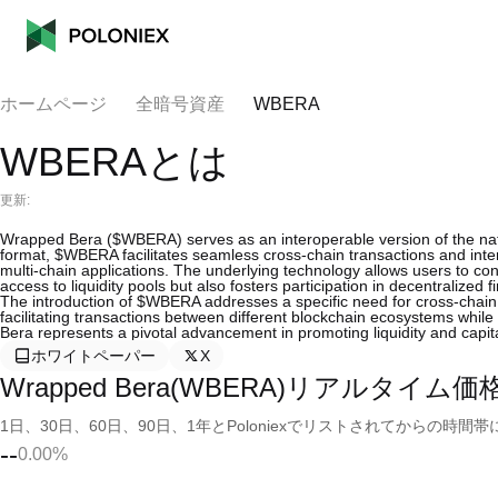
ホームページ
全暗号資産
WBERA
WBERAとは
更新:
Wrapped Bera ($WBERA) serves as an interoperable version of the na
format, $WBERA facilitates seamless cross-chain transactions and inte
multi-chain applications. The underlying technology allows users to c
access to liquidity pools but also fosters participation in decentralize
The introduction of $WBERA addresses a specific need for cross-chain l
facilitating transactions between different blockchain ecosystems whi
Bera represents a pivotal advancement in promoting liquidity and capital
ホワイトペーパー
X
Wrapped Bera(WBERA)リアルタイム価
1日、30日、60日、90日、1年とPoloniexでリストされてからの
--
0.00%