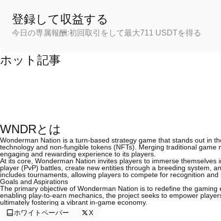
登録して収益する
今日の専属報酬:初回取引をして最大711 USDTを得る
ホット記事
WNDRとは
Wonderman Nation is a turn-based strategy game that stands out in t
technology and non-fungible tokens (NFTs). Merging traditional game me
engaging and rewarding experience to its players.
At its core, Wonderman Nation invites players to immerse themselves i
player (PvP) battles, create new entities through a breeding system, a
includes tournaments, allowing players to compete for recognition an
Goals and Aspirations
The primary objective of Wonderman Nation is to redefine the gaming e
enabling play-to-earn mechanics, the project seeks to empower players
ultimately fostering a vibrant in-game economy.
ホワイトペーパー
X