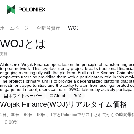
ホームページ
全暗号資産
WOJ
WOJとは
更新:
At its core, Wojak Finance operates on the principle of transforming use
to-peer network. This cryptocurrency project breaks traditional financial
engaging meaningfully with the platform. Built on the Binance Coin bl
empowers users by providing them with a participatory role in this evol
The project’s primary aim is to provide a decentralized platform that 
investment opportunities and the ability to earn from user-generated c
engagement model, users can earn $WOJ tokens by actively participat
ホワイトペーパー
Github
X
Wojak Finance(WOJ)リアルタイム価格
1日、30日、60日、90日、1年とPoloniexでリストされてからの
--
0.00%