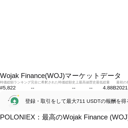
Wojak Finance(WOJ)マーケットデータ
時価総額ランキング
完全に希釈された時価総額
史上最高値
歴史最低
総量
最初の
#5,822
--
--
--
4.88B
2021
登録・取引をして最大711 USDTの報酬を得
POLONIEX：最高のWojak Finance 