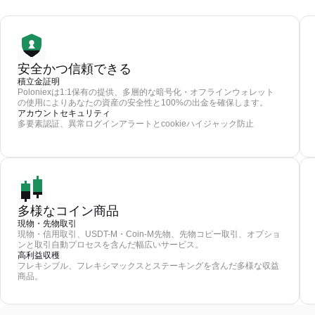
安全かつ信頼できる
積立金証明
Poloniexは1:1保有の提供、多層的な暗号化・オフラインウォレット
の使用によりあなたの資産の安全性と100%の出金を確保します。
アカウントセキュリティ
多要素認証、異常ログインアラートとcookieハイジャック防止
多様なコイン商品
現物・先物取引
現物・信用取引、USDT-M・Coin-M先物、先物コピー取引、オプショ
ンと取引自動プロセスを含んだ幅広いサービス。
高利益収穫
フレキシブル、フレキシマックスとステーキングを含んだ多様な収益
商品。