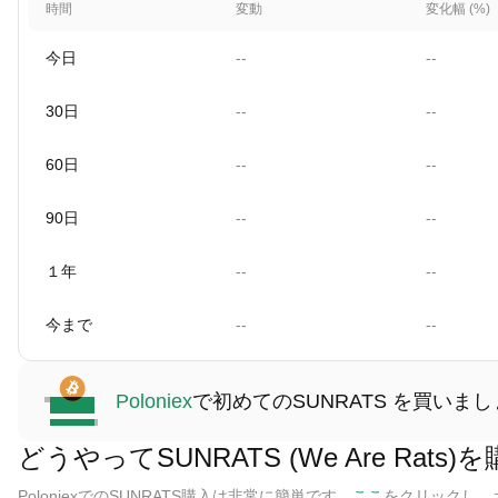
時間
変動
変化幅 (%)
今日
--
--
30日
--
--
60日
--
--
90日
--
--
１年
--
--
今まで
--
--
Poloniex
で初めてのSUNRATS を買いま
どうやってSUNRATS (We Are Rats
PoloniexでのSUNRATS購入は非常に簡単です。
ここ
をクリックし、ガ