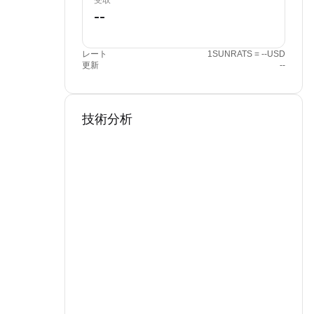
受取
レート
1SUNRATS = --USD
更新
--
技術分析