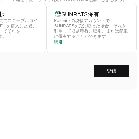
択
SUNRATS保有
貨でステーブルコイ
Poloniexの現物アカウントで
DT）を購入した後、
SUNRATSを受け取った場合、それを
してそれを
利用して収益獲得、取引、または簡単
ます。
に保有することができます。
取引
登録