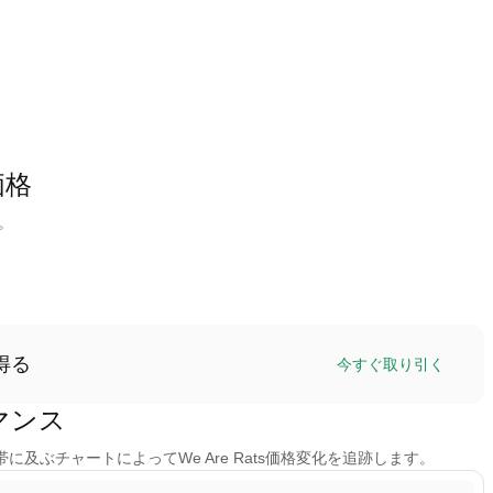
価格
す。
得る
今すぐ取り引く
ーマンス
間帯に及ぶチャートによってWe Are Rats価格変化を追跡します。