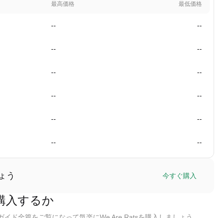
最高価格
最低価格
--
--
--
--
--
--
--
--
--
--
--
--
しょう
今すぐ購入
)を購入するか
イド全篇をご覧になって気楽にWe Are Ratsを購入しましょう。