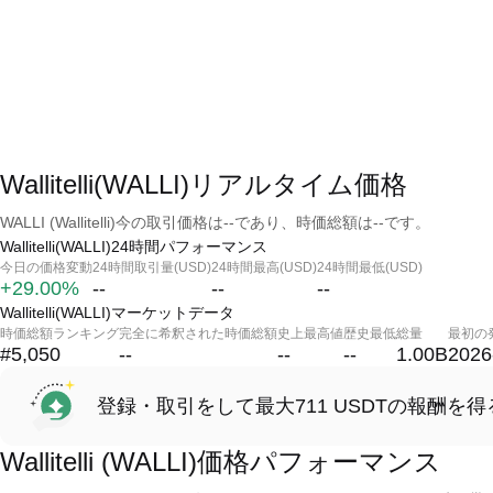
Wallitelli(WALLI)リアルタイム価格
WALLI (Wallitelli)今の取引価格は--であり、時価総額は--です。
Wallitelli(WALLI)24時間パフォーマンス
今日の価格変動
24時間取引量(USD)
24時間最高(USD)
24時間最低(USD)
+29.00%
--
--
--
Wallitelli(WALLI)マーケットデータ
時価総額ランキング
完全に希釈された時価総額
史上最高値
歴史最低
総量
最初の
#5,050
--
--
--
1.00B
2026
登録・取引をして最大711 USDTの報酬を得
Wallitelli (WALLI)価格パフォーマンス