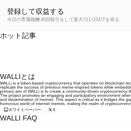
登録して収益する
今日の専属報酬:初回取引をして最大711 USDTを得る
ホット記事
WALLIとは
WALLi is a token-based cryptocurrency that operates on blockchain te
replicate the success of previous meme-inspired tokens while embedding
primary aim of WALLi is to create a community-driven cryptocurrency that
The project promotes an engaging and participatory environment where u
and dissemination of memes. This aspect is critical as it bridges the ga
humorous world of internet memes, making the realm of cryptocurrency
ホワイトペーパー
X
WALLI FAQ