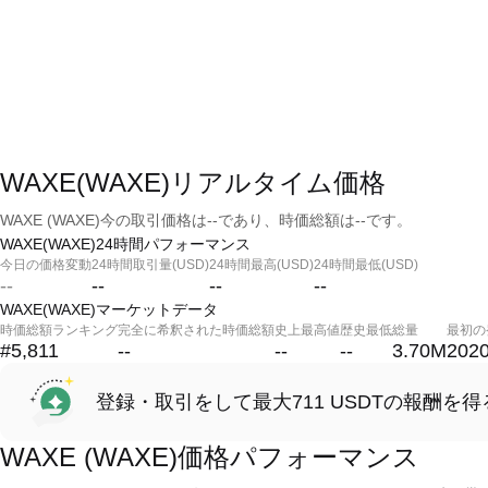
WAXE(WAXE)リアルタイム価格
WAXE (WAXE)今の取引価格は--であり、時価総額は--です。
WAXE(WAXE)24時間パフォーマンス
今日の価格変動
24時間取引量(USD)
24時間最高(USD)
24時間最低(USD)
--
--
--
--
WAXE(WAXE)マーケットデータ
時価総額ランキング
完全に希釈された時価総額
史上最高値
歴史最低
総量
最初の
#5,811
--
--
--
3.70M
2020
登録・取引をして最大711 USDTの報酬を得
WAXE (WAXE)価格パフォーマンス