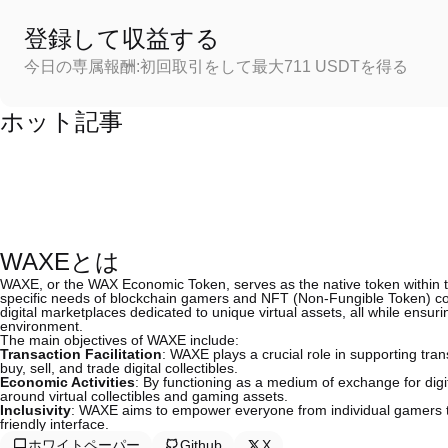
登録して収益する
今日の専属報酬:初回取引をして最大711 USDTを得る
ホット記事
WAXEとは
WAXE, or the WAX Economic Token, serves as the native token within th
specific needs of blockchain gamers and NFT (Non-Fungible Token) col
digital marketplaces dedicated to unique virtual assets, all while ensuri
environment.
The main objectives of WAXE include:
Transaction Facilitation
: WAXE plays a crucial role in supporting tra
buy, sell, and trade digital collectibles.
Economic Activities
: By functioning as a medium of exchange for dig
around virtual collectibles and gaming assets.
Inclusivity
: WAXE aims to empower everyone from individual gamers t
friendly interface.
ホワイトペーパー
Github
X