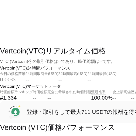
Vertcoin(VTC)リアルタイム価格
VTC (Vertcoin)今の取引価格は--であり、時価総額は--です。
Vertcoin(VTC)24時間パフォーマンス
今日の価格変動
24時間取引量(USD)
24時間最高(USD)
24時間最低(USD)
0.00%
--
--
--
Vertcoin(VTC)マーケットデータ
時価総額ランキング
時価総額
完全に希釈された時価総額
流通比率
史上最高値
歴
#1,334
--
--
100.00
%
--
--
登録・取引をして最大711 USDTの報酬を得
Vertcoin (VTC)価格パフォーマンス