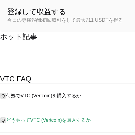
登録して収益する
今日の専属報酬:初回取引をして最大711 USDTを得る
ホット記事
VTC FAQ
何処でVTC (Vertcoin)を購入するか
Q
A
中心化した取引所 (CEXs)はVertcoinを購入するもっとも容
に、ユーザーに向けるインターフェース、高質・多様な取引ツールを提供
どうやってVTC (Vertcoin)を購入するか
Q
取引を認め、競争力のある取引手数料を用意しています。