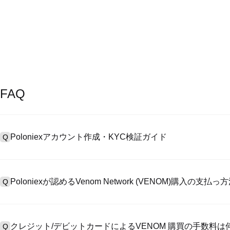
FAQ
Poloniexアカウント作成・KYC検証ガイド
Q
アカウント作成のために、公式サイトで
登録ページ
を訪問し、またはP
A
リックしてメールアドレスや電話番号を提供し、パスワードを設置し
Poloniexが認めるVenom Network (VENOM)購入の支
Q
>「安全性」へ有効ID証明をアップし、自撮りしてKYC検証を完成
Poloniexが認める:1)ステーブルコイン（例えば、USDT）の即購買の
A
のユーザーからステーブルコイン（例えば、USDT）をエスクローで
クレジット/デビットカードによるVENOM 購買の手数料は
Q
入金）（プロセス1～3営業日かかる）;4）$100,000超えた大額