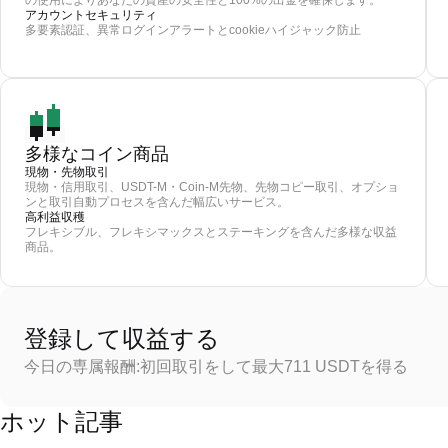
の使用によりあなたの資産の安全性と100%の出金を確保します。
アカウントセキュリティ
多要素認証、異常ログインアラートとcookieハイジャック防止
多様なコイン商品
現物・先物取引
現物・信用取引、USDT-M・Coin-M先物、先物コピー取引、オプショ
ンと取引自動プロセスを含んだ幅広いサービス。
高利益収穫
フレキシブル、フレキシマックスとステーキングを含んだ多様な収益
商品。
登録して収益する
今日の専属報酬:初回取引をして最大711 USDTを得る
ホット記事