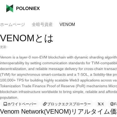
ホームページ
全暗号資産
VENOM
VENOMとは
更新:
Venom is a layer-0 non-EVM blockchain with dynamic sharding algori
interoperability by setting communication standards for TVM-compatibl
decentralization, and reliable message delivery for cross-chain trans
(TVM) for asynchronous smart-contacts and a T-SOL, a Solidity-like p
100,000+ TPS for building highly scalable Web3 applications across v
Tokenization Trade Finance Proof of Reserve (PoR) mechanisms Microt
blockchain infrastructure worldwide to bring simple, reliable and affo
population.
ホワイトペーパー
ブロックエクスプローラー
X
F
Venom Network(VENOM)リアルタイム