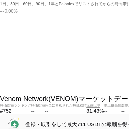
1日、30日、60日、90日、1年とPoloniexでリストされてからの
--
0.00%
Venom Network(VENOM)マーケットデ
時価総額ランキング
時価総額
完全に希釈された時価総額
流通比率
史上最高値
歴史
#752
--
--
31.43
%
--
--
登録・取引をして最大711 USDTの報酬を得