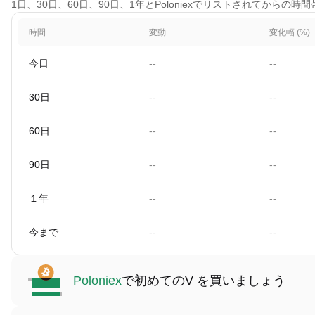
1日、30日、60日、90日、1年とPoloniexでリストされてからの
時間
変動
変化幅 (%)
今日
--
--
30日
--
--
60日
--
--
90日
--
--
１年
--
--
今まで
--
--
Poloniex
で初めてのV を買いましょう