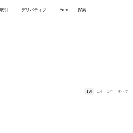
取引
デリバティブ
Earn
探索
1週
1月
1年
すべて