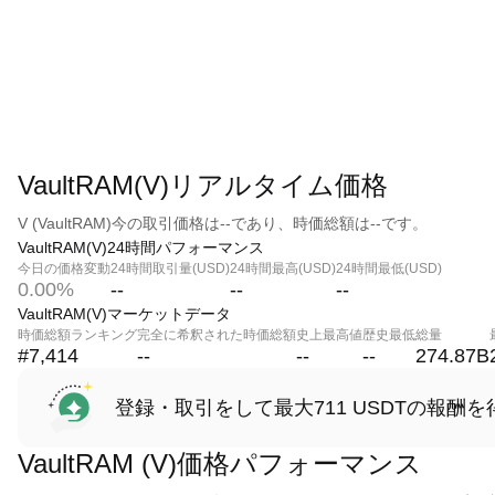
VaultRAM(V)リアルタイム価格
V (VaultRAM)今の取引価格は--であり、時価総額は--です。
VaultRAM(V)24時間パフォーマンス
今日の価格変動
24時間取引量(USD)
24時間最高(USD)
24時間最低(USD)
0.00%
--
--
--
VaultRAM(V)マーケットデータ
時価総額ランキング
完全に希釈された時価総額
史上最高値
歴史最低
総量
#7,414
--
--
--
274.87B
登録・取引をして最大711 USDTの報酬を
VaultRAM (V)価格パフォーマンス