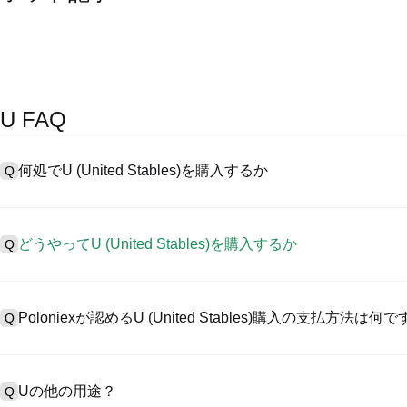
U FAQ
何処でU (United Stables)を購入するか
Q
A
中心化した取引所 (CEXs)はUnited Stablesを購入するも
ように、ユーザーに向けるインターフェース、高質・多様な取引ツール
どうやってU (United Stables)を購入するか
Q
の取引を認め、競争力のある取引手数料を用意しています。
CEXでUnited Stables を購入するには以下の通りにします。
A
4ステップを通して安全・簡易なプラットフォームであるPoloniexととも
1、アカウント作成とKYC検証完了。
ル資産の取引をスタートしましょう。
Poloniexが認めるU (United Stables)購入の支払方法は何
Q
2、アカウントに法定通貨・暗号資産入金。
3、U検索。
4、マーケット/指値注文で購入。
A
Poloniex認める:
1）クレジット/デビットカード（ビザやマスターカードなど）でステ
Uの他の用途？
Q
2）P2P取引でほかのユーザーからUSDT購入、カストーディアル