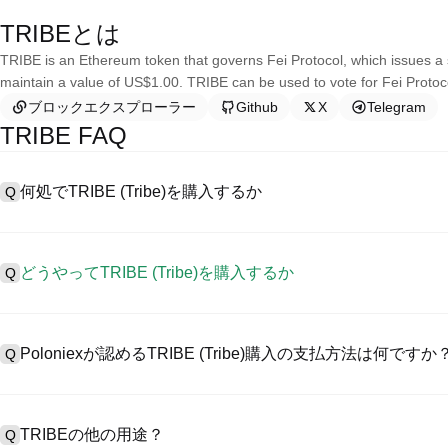
TRIBEとは
TRIBE is an Ethereum token that governs Fei Protocol, which issues a s
maintain a value of US$1.00. TRIBE can be used to vote for Fei Protoc
ブロックエクスプローラー
Github
X
Telegram
TRIBE FAQ
何処でTRIBE (Tribe)を購入するか
Q
A
中心化した取引所 (CEXs)はTribeを購入するもっとも容易で
ーザーに向けるインターフェース、高質・多様な取引ツールを提供します
どうやってTRIBE (Tribe)を購入するか
Q
を認め、競争力のある取引手数料を用意しています。
CEXでTribe を購入するには以下の通りにします。
A
4ステップを通して安全・簡易なプラットフォームであるPoloniexとと
1、アカウント作成とKYC検証完了。
産の取引をスタートしましょう。
Poloniexが認めるTRIBE (Tribe)購入の支払方法は何ですか
Q
2、アカウントに法定通貨・暗号資産入金。
3、TRIBE検索。
4、マーケット/指値注文で購入。
A
Poloniex認める:
1）クレジット/デビットカード（ビザやマスターカードなど）でステ
TRIBEの他の用途？
Q
2）P2P取引でほかのユーザーからUSDT購入、カストーディアル