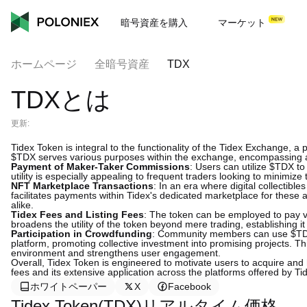
暗号資産を購入
マーケット
ホームページ
全暗号資産
TDX
TDXとは
更新:
Tidex Token is integral to the functionality of the Tidex Exchange, a 
$TDX serves various purposes within the exchange, encompassing a w
Payment of Maker-Taker Commissions
: Users can utilize $TDX to
utility is especially appealing to frequent traders looking to minimize 
NFT Marketplace Transactions
: In an era where digital collectib
facilitates payments within Tidex's dedicated marketplace for these a
alike.
Tidex Fees and Listing Fees
: The token can be employed to pay va
broadens the utility of the token beyond mere trading, establishing i
Participation in Crowdfunding
: Community members can use $TDX
platform, promoting collective investment into promising projects. Th
environment and strengthens user engagement.
Overall, Tidex Token is engineered to motivate users to acquire and 
fees and its extensive application across the platforms offered by T
ホワイトペーパー
X
Facebook
Tidex Token(TDX)リアルタイム価格