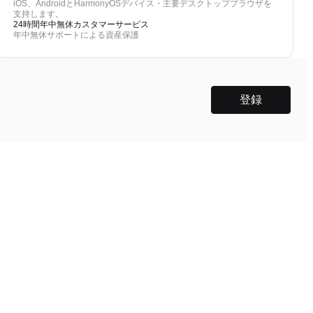
iOS、AndroidとHarmonyOSデバイス・主要デスクトップブラウザを
支持します。
24時間年中無休カスタマーサービス
年中無休サポートによる資産保護
登録