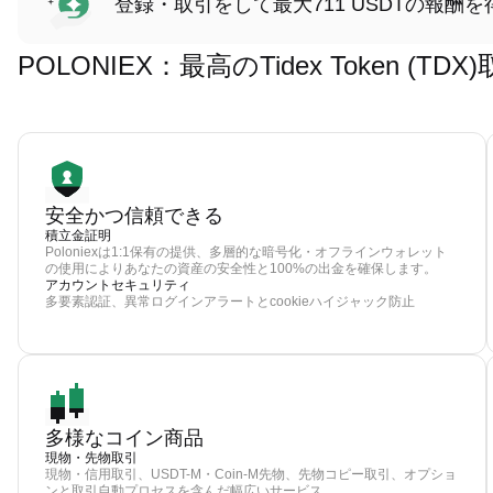
登録・取引をして最大711 USDTの報酬を
POLONIEX：最高のTidex Token (
安全かつ信頼できる
積立金証明
Poloniexは1:1保有の提供、多層的な暗号化・オフラインウォレット
の使用によりあなたの資産の安全性と100%の出金を確保します。
アカウントセキュリティ
多要素認証、異常ログインアラートとcookieハイジャック防止
多様なコイン商品
現物・先物取引
現物・信用取引、USDT-M・Coin-M先物、先物コピー取引、オプショ
ンと取引自動プロセスを含んだ幅広いサービス。