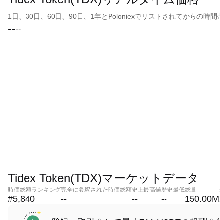
1日、30日、60日、90日、1年とPoloniexでリストされてから
--
--
Tidex Token(TDX)マーケットデータ
時価総額ランキング
完全に希釈された時価総額
史上最高値
歴史最低
総量
#5,840
--
--
--
150.00M