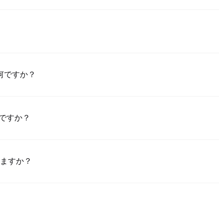
Poloniexアプリ（iOS/Android）をダウンロードし、「登録」をク
置して確認リンクやSMSコードにより検証し、登録した後、「設置」
法は何ですか？
成させてください。このプロセスは通常24～48時間かかります。
買のためのクレジット/デビットカード（Visa/Masterカード）;2）ほか
で買うためのP2P取引;3）USDとほかの法定通貨での銀行振替（法定
何ですか？
額売買のためのカスタム価格でのOTC取引。
%～1.5%の範囲にあります。Poloniexはカードのデータを一切保
いてUSDTをTDX に取り引けます。TDX/USDT取引には基準現物取
りますか？
んで、買う注文を作成し、直接に売手に支払（銀行振替、PayPalなど）
ーからあなたのウォレットに釈放します。支払方法と売手の返事時間次