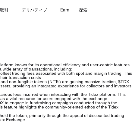
取引
デリバティブ
Earn
探索
platform known for its operational efficiency and user-centric features.
ide array of transactions, including:
 offset trading fees associated with both spot and margin trading. This
their transaction costs.
les and non-fungible tokens (NFTs) are gaining massive traction, $TDX
ssets, providing an integrated experience for collectors and investors
rious fees incurred when interacting with the Tidex platform. This
t as a vital resource for users engaged with the exchange.
 to engage in fundraising campaigns conducted through the
is feature highlights the community-oriented ethos of the Tidex
hold the token, primarily through the appeal of discounted trading
idex Exchange.