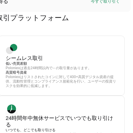
得る
今すぐ取り引く
TDX)取引プラットフォーム
シームレス取引
低い売買差額
Poloniexは過去24時間以内で-- の取引量があります。
高質暗号資産
Poloniexはリストされたコインに対して400+高質デジタル資産の提
供、流動性管理とコンプライアンス規範化を行い、ユーザーの投資リ
スクを効果的に低減します。
24時間年中無休サービスでいつでも取り引け
る
いつでも、どこでも取り引ける