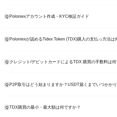
Poloniexアカウント作成・KYC検証ガイド
Q
アカウント作成のために、公式サイトで
登録ページ
を訪問し、または
A
リックしてメールアドレスや電話番号を提供し、パスワードを設
Poloniexが認めるTidex Token (TDX)購入の支払っ方
Q
>「安全性」へ有効ID証明をアップし、自撮りしてKYC検証を完
Poloniexが認める:1)ステーブルコイン（例えば、USDT）の即購
A
のユーザーからステーブルコイン（例えば、USDT）をエスクロー
クレジット/デビットカードによるTDX 購買の手数料は
Q
入金）（プロセス1～3営業日かかる）;4）$100,000超えた大
クレジットカード支払手数料は第三者の提供側次第で、一般的には0.5
A
有しません。カードでUSDTを購入した後、即に現物マーケットにお
P2P取引はどう始まりますか？USDT届くまでいつかか
Q
引手数料（0.05%まで低く）が必要です。
P2P取引ページを訪問し、売手広告（例えば、USDT）を一つ選
A
います。売手がレシートを確認してから、そのUSDTがエスクロ
TDX購買の最小・最大額は何ですか？
Q
第に、決済は通常15分～2時間かかります。