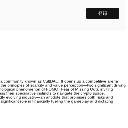
登録
y a community known as CultDAO. It opens up a competitive arena
e principles of scarcity and value perception—two significant driving
ychological phenomenon of FOMO (Fear of Missing Out), inviting
s their speculative instincts to navigate the crypto space.
idly evolving industry—an antidote that promises both risks and
ignificant role in financially fueling the gameplay and dictating