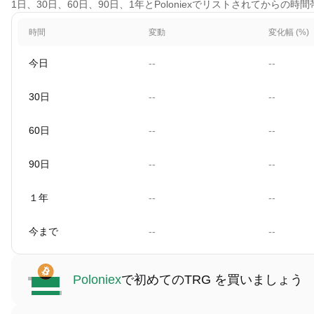
1日、30日、60日、90日、1年とPoloniexでリストされてからの時
時間
変動
変化幅 (%)
今日
--
--
30日
--
--
60日
--
--
90日
--
--
１年
--
--
今まで
--
--
Poloniex
で初めてのTRG を買いましょう