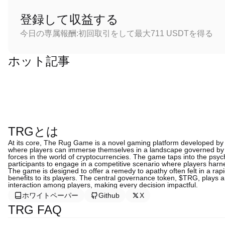
登録して収益する
今日の専属報酬:初回取引をして最大711 USDTを得る
ホット記事
TRGとは
At its core, The Rug Game is a novel gaming platform developed b
where players can immerse themselves in a landscape governed by th
forces in the world of cryptocurrencies. The game taps into the ps
participants to engage in a competitive scenario where players harnes
The game is designed to offer a remedy to apathy often felt in a rap
benefits to its players. The central governance token, $TRG, plays a s
interaction among players, making every decision impactful.
ホワイトペーパー
Github
X
TRG FAQ