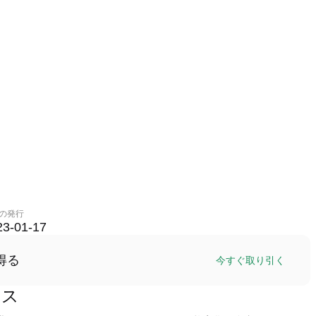
の発行
23-01-17
得る
今すぐ取り引く
ンス