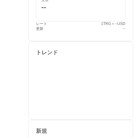
受取
レート
1TRG = --USD
更新
--
トレンド
新規