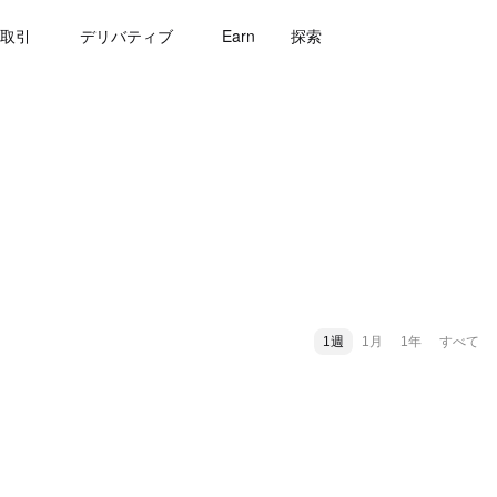
取引
デリバティブ
Earn
探索
1週
1月
1年
すべて