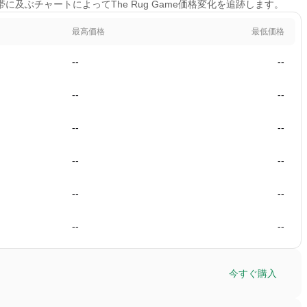
間帯に及ぶチャートによってThe Rug Game価格変化を追跡します。
最高価格
最低価格
--
--
--
--
--
--
--
--
--
--
--
--
今すぐ購入