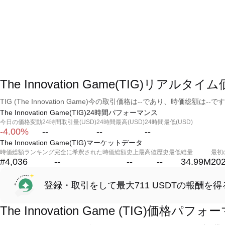
The Innovation Game(TIG)リアルタイ
TIG (The Innovation Game)今の取引価格は--であり、時価総額は--で
The Innovation Game(TIG)24時間パフォーマンス
今日の価格変動
24時間取引量(USD)
24時間最高(USD)
24時間最低(USD)
-4.00%
--
--
--
The Innovation Game(TIG)マーケットデータ
時価総額ランキング
完全に希釈された時価総額
史上最高値
歴史最低
総量
最初
#4,036
--
--
--
34.99M
202
登録・取引をして最大711 USDTの報酬を得
The Innovation Game (TIG)価格パフ