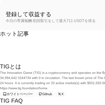
登録して収益する
今日の専属報酬:初回取引をして最大711 USDTを得る
ホット記事
TIGとは
The Innovation Game (TIG) is a cryptocurrency and operates on the B
34,994,642.3164734 with 0 in circulation. The last known price of The
24 hours. It is currently trading on 33 active market(s) with $501,550.
https://www.tig.foundation/home.
ホワイトペーパー
Github
X
TIG FAQ