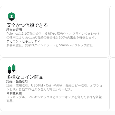
安全かつ信頼できる
積立金証明
Poloniexは1:1保有の提供、多層的な暗号化・オフラインウォレット
の使用によりあなたの資産の安全性と100%の出金を確保します。
アカウントセキュリティ
多要素認証、異常ログインアラートとcookieハイジャック防止
多様なコイン商品
現物・先物取引
現物・信用取引、USDT-M・Coin-M先物、先物コピー取引、オプショ
ンと取引自動プロセスを含んだ幅広いサービス。
高利益収穫
フレキシブル、フレキシマックスとステーキングを含んだ多様な収益
商品。