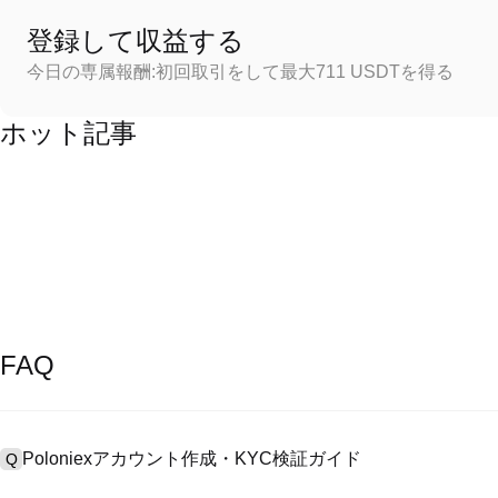
登録して収益する
今日の専属報酬:初回取引をして最大711 USDTを得る
ホット記事
FAQ
Poloniexアカウント作成・KYC検証ガイド
Q