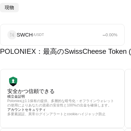
現物
SWCH
--
0.00
%
/USDT
POLONIEX：最高のSwissCheese To
安全かつ信頼できる
積立金証明
Poloniexは1:1保有の提供、多層的な暗号化・オフラインウォレット
の使用によりあなたの資産の安全性と100%の出金を確保します。
アカウントセキュリティ
多要素認証、異常ログインアラートとcookieハイジャック防止