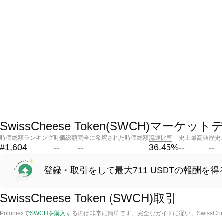
SwissCheese Token(SWCH)マーケッ
時価総額ランキング
時価総額
完全に希釈された時価総額
流通比率
史上最高値
歴史
#1,604
--
--
36.45
%
--
--
登録・取引をして最大711 USDTの報酬を得
SwissCheese Token (SWCH)取引
Poloniexで
SWCHを購入
するのは非常に簡単です。完全なガイドに従い、SwissChe