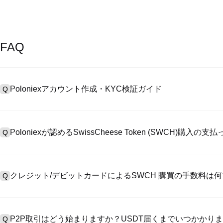
FAQ
Poloniexアカウント作成・KYC検証ガイド
Q
アカウント作成のために、公式サイトで
登録ページ
を訪問し、またはP
A
リックしてメールアドレスや電話番号を提供し、パスワードを設置し
Poloniexが認めるSwissCheese Token (SWCH)購入
Q
>「安全性」へ有効ID証明をアップし、自撮りしてKYC検証を完成
Poloniexが認める:1)ステーブルコイン（例えば、USDT）の即購買の
A
のユーザーからステーブルコイン（例えば、USDT）をエスクローで
クレジット/デビットカードによるSWCH 購買の手数料は
Q
入金）（プロセス1～3営業日かかる）;4）$100,000超えた大額
クレジットカード支払手数料は第三者の提供側次第で、一般的には0.5%
A
有しません。カードでUSDTを購入した後、即に現物マーケットにおいて
P2P取引はどう始まりますか？USDT届くまでいつかかり
Q
物取引手数料（0.05%まで低く）が必要です。