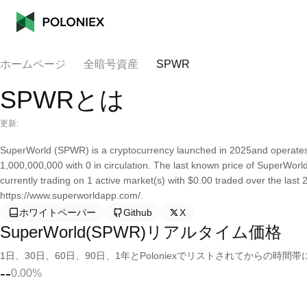
ホームページ
全暗号資産
SPWR
SPWRとは
更新:
SuperWorld (SPWR) is a cryptocurrency launched in 2025and operates 
1,000,000,000 with 0 in circulation. The last known price of SuperWorld
currently trading on 1 active market(s) with $0.00 traded over the last
https://www.superworldapp.com/.
ホワイトペーパー
Github
X
SuperWorld(SPWR)リアルタイム価格
1日、30日、60日、90日、1年とPoloniexでリストされてからの
--
0.00%