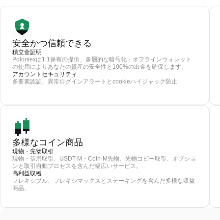
安全かつ信頼できる
積立金証明
Poloniexは1:1保有の提供、多層的な暗号化・オフラインウォレット
の使用によりあなたの資産の安全性と100%の出金を確保します。
アカウントセキュリティ
多要素認証、異常ログインアラートとcookieハイジャック防止
多様なコイン商品
現物・先物取引
現物・信用取引、USDT-M・Coin-M先物、先物コピー取引、オプショ
ンと取引自動プロセスを含んだ幅広いサービス。
高利益収穫
フレキシブル、フレキシマックスとステーキングを含んだ多様な収益
商品。