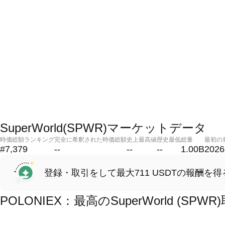
SuperWorld(SPWR)マーケットデータ
時価総額ランキング
完全に希釈された時価総額
史上最高値
歴史最低
総量
最初の
#7,379
--
--
--
1.00B
2026
登録・取引をして最大711 USDTの報酬を得
POLONIEX：最高のSuperWorld (S