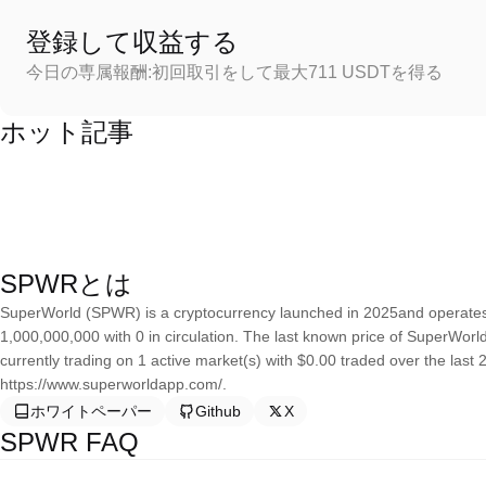
登録して収益する
今日の専属報酬:初回取引をして最大711 USDTを得る
ホット記事
SPWRとは
SuperWorld (SPWR) is a cryptocurrency launched in 2025and operates 
1,000,000,000 with 0 in circulation. The last known price of SuperWorld
currently trading on 1 active market(s) with $0.00 traded over the last
https://www.superworldapp.com/.
ホワイトペーパー
Github
X
SPWR FAQ