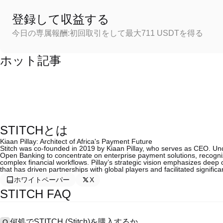
登録して収益する
今日の専属報酬:初回取引をして最大711 USDTを得る
ホット記事
STITCHとは
Kiaan Pillay: Architect of Africa's Payment Future
Stitch was co-founded in 2019 by Kiaan Pillay, who serves as CEO. Under
Open Banking to concentrate on enterprise payment solutions, recogniz
complex financial workflows. Pillay’s strategic vision emphasizes deep
that has driven partnerships with global players and facilitated significa
ホワイトペーパー
X
STITCH FAQ
何処でSTITCH (Stitch)を購入するか
Q