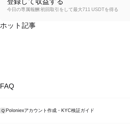
登録して収益する
今日の専属報酬:初回取引をして最大711 USDTを得る
ホット記事
FAQ
Poloniexアカウント作成・KYC検証ガイド
Q
アカウント作成のために、公式サイトで
登録ページ
を訪問し、またはP
A