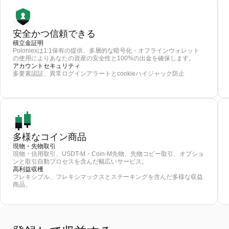
安全かつ信頼できる
積立金証明
Poloniexは1:1保有の提供、多層的な暗号化・オフラインウォレット
の使用によりあなたの資産の安全性と100%の出金を確保します。
アカウントセキュリティ
多要素認証、異常ログインアラートとcookieハイジャック防止
多様なコイン商品
現物・先物取引
現物・信用取引、USDT-M・Coin-M先物、先物コピー取引、オプショ
ンと取引自動プロセスを含んだ幅広いサービス。
高利益収穫
フレキシブル、フレキシマックスとステーキングを含んだ多様な収益
商品。