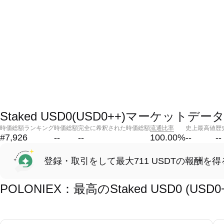
Staked USD0(USD0++)マーケットデー
時価総額ランキング
時価総額
完全に希釈された時価総額
流通比率
史上最高値
歴
#7,926
--
--
100.00
%
--
--
登録・取引をして最大711 USDTの報酬を得
POLONIEX：最高のStaked USD0 (