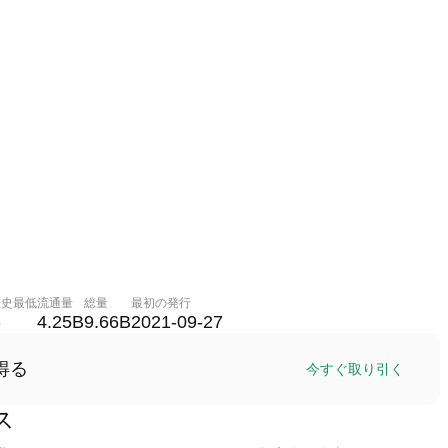
歴史最低
流通量
総量
最初の発行
-
4.25B
9.66B
2021-09-27
得る
今すぐ取り引く
ス