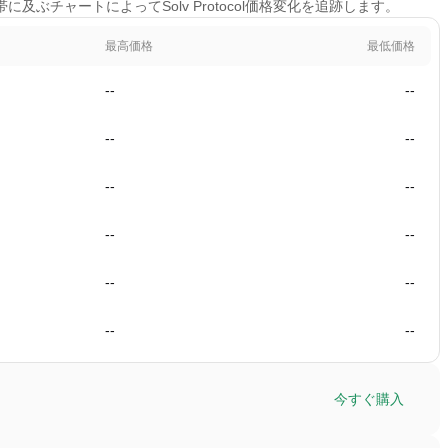
帯に及ぶチャートによってSolv Protocol価格変化を追跡します。
最高価格
最低価格
--
--
--
--
--
--
--
--
--
--
--
--
今すぐ購入