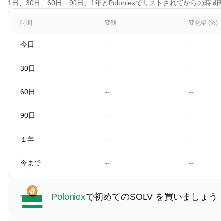
1日、30日、60日、90日、1年とPoloniexでリストされてからの時間
時間
変動
変化幅 (%)
今日
--
--
30日
--
--
60日
--
--
90日
--
--
１年
--
--
今まで
--
--
Poloniex
で初めてのSOLV を買いましょう