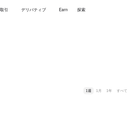
取引
デリバティブ
Earn
探索
1週
1月
1年
すべて