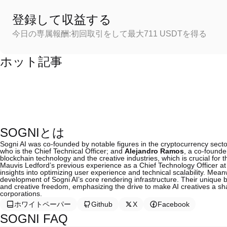
登録して収益する
今日の専属報酬:初回取引をして最大711 USDTを得る
ホット記事
SOGNIとは
Sogni AI was co-founded by notable figures in the cryptocurrency secto
who is the Chief Technical Officer; and
Alejandro Ramos
, a co-founde
blockchain technology and the creative industries, which is crucial for t
Mauvis Ledford’s previous experience as a Chief Technology Officer at
insights into optimizing user experience and technical scalability. Mean
development of Sogni AI’s core rendering infrastructure. Their unique b
and creative freedom, emphasizing the drive to make AI creatives a sh
corporations.
ホワイトペーパー
Github
X
Facebook
SOGNI FAQ