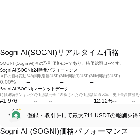
Sogni AI(SOGNI)リアルタイム価格
SOGNI (Sogni AI)今の取引価格は--であり、時価総額は--です。
Sogni AI(SOGNI)24時間パフォーマンス
今日の価格変動
24時間取引量(USD)
24時間最高(USD)
24時間最低(USD)
0.00%
--
--
--
Sogni AI(SOGNI)マーケットデータ
時価総額ランキング
時価総額
完全に希釈された時価総額
流通比率
史上最高値
歴史
#1,976
--
--
12.12
%
--
--
登録・取引をして最大711 USDTの報酬を得
Sogni AI (SOGNI)価格パフォーマンス