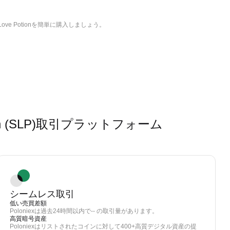
ve Potionを簡単に購入しましょう。
tion (SLP)取引プラットフォーム
シームレス取引
低い売買差額
Poloniexは過去24時間以内で-- の取引量があります。
高質暗号資産
Poloniexはリストされたコインに対して400+高質デジタル資産の提