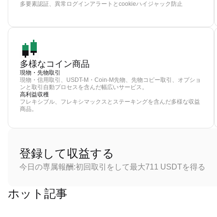
多要素認証、異常ログインアラートとcookieハイジャック防止
多様なコイン商品
現物・先物取引
現物・信用取引、USDT-M・Coin-M先物、先物コピー取引、オプショ
ンと取引自動プロセスを含んだ幅広いサービス。
高利益収穫
フレキシブル、フレキシマックスとステーキングを含んだ多様な収益
商品。
登録して収益する
今日の専属報酬:初回取引をして最大711 USDTを得る
ホット記事