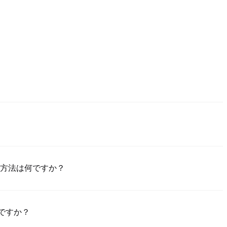
Poloniexアプリ（iOS/Android）をダウンロードし、「登録」をク
置して確認リンクやSMSコードにより検証し、登録した後、「設置」
の支払っ方法は何ですか？
成させてください。このプロセスは通常24～48時間かかります。
買のためのクレジット/デビットカード（Visa/Masterカード）;2）ほか
で買うためのP2P取引;3）USDとほかの法定通貨での銀行振替（法定
何ですか？
額売買のためのカスタム価格でのOTC取引。