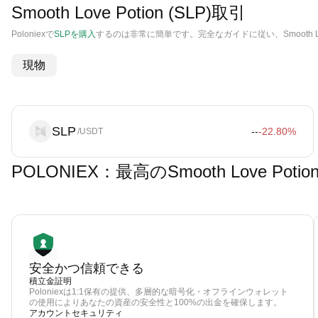
Smooth Love Potion (SLP)取引
Poloniexで
SLPを購入
するのは非常に簡単です。完全なガイドに従い、Smooth Lo
現物
SLP
--
-22.80
%
/USDT
POLONIEX：最高のSmooth Love Po
安全かつ信頼できる
積立金証明
Poloniexは1:1保有の提供、多層的な暗号化・オフラインウォレット
の使用によりあなたの資産の安全性と100%の出金を確保します。
アカウントセキュリティ