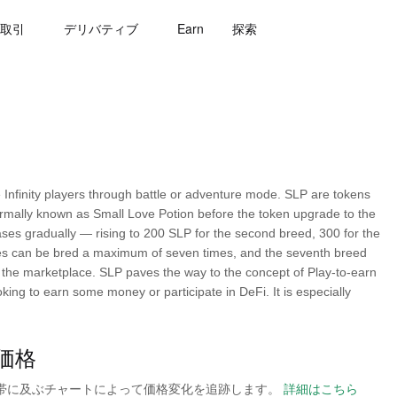
取引
デリバティブ
Earn
探索
nfinity players through battle or adventure mode. SLP are tokens
formally known as Small Love Potion before the token upgrade to the
ses gradually — rising to 200 SLP for the second breed, 300 for the
. Axies can be bred a maximum of seven times, and the seventh breed
 in the marketplace. SLP paves the way to the concept of Play-to-earn
ing to earn some money or participate in DeFi. It is especially
ム価格
の時間帯に及ぶチャートによって価格変化を追跡します。
詳細はこちら