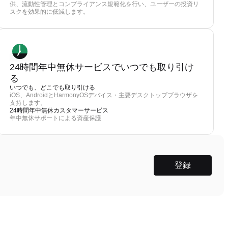
供、流動性管理とコンプライアンス規範化を行い、ユーザーの投資リ
スクを効果的に低減します。
24時間年中無休サービスでいつでも取り引け
る
いつでも、どこでも取り引ける
iOS、AndroidとHarmonyOSデバイス・主要デスクトップブラウザを
支持します。
24時間年中無休カスタマーサービス
年中無休サポートによる資産保護
登録