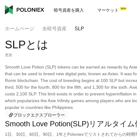
暗号資産を購入
マーケット
ホームページ
全暗号資産
SLP
SLPとは
更新:
Smooth Love Potion (SLP) tokens can be earned as rewards by Axie I
that can be used to breed new digital pets, known as Axies. It was 
Ronin blockchain. The cost of breeding begins at 100 SLP but increa
third, 500 for the fourth, 800 for the fifth, and 1,300 for the sixth
costs 2,100 SLP. This limit exists in order to prevent hyperinflation
which popularizes the Axie Infinity games among players who are look
popular in countries like Philippines.
ブロックエクスプローラー
Smooth Love Potion(SLP)リアルタイ
1日、30日、60日、90日、1年とPoloniexでリストされてから