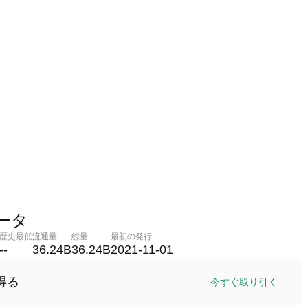
データ
歴史最低
流通量
総量
最初の発行
--
36.24B
36.24B
2021-11-01
得る
今すぐ取り引く