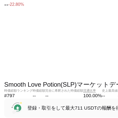
--
-22.80%
Smooth Love Potion(SLP)マーケット
時価総額ランキング
時価総額
完全に希釈された時価総額
流通比率
史上最高値
#797
--
--
100.00
%
--
登録・取引をして最大711 USDTの報酬を