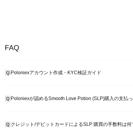
FAQ
Poloniexアカウント作成・KYC検証ガイド
Q
アカウント作成のために、公式サイトで
登録ページ
を訪問し、または
A
リックしてメールアドレスや電話番号を提供し、パスワードを設
Poloniexが認めるSmooth Love Potion (SLP)購入
Q
>「安全性」へ有効ID証明をアップし、自撮りしてKYC検証を完
Poloniexが認める:1)ステーブルコイン（例えば、USDT）の即購
A
のユーザーからステーブルコイン（例えば、USDT）をエスクロー
クレジット/デビットカードによるSLP 購買の手数料は
Q
入金）（プロセス1～3営業日かかる）;4）$100,000超えた大