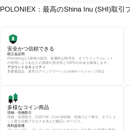
POLONIEX：最高のShina Inu (SHI
安全かつ信頼できる
積立金証明
Poloniexは1:1保有の提供、多層的な暗号化・オフラインウォレット
の使用によりあなたの資産の安全性と100%の出金を確保します。
アカウントセキュリティ
多要素認証、異常ログインアラートとcookieハイジャック防止
多様なコイン商品
現物・先物取引
現物・信用取引、USDT-M・Coin-M先物、先物コピー取引、オプショ
ンと取引自動プロセスを含んだ幅広いサービス。
高利益収穫