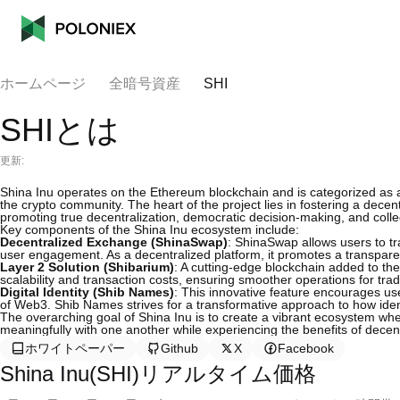
ホームページ
全暗号資産
SHI
SHIとは
更新:
Shina Inu operates on the Ethereum blockchain and is categorized as an 
the crypto community. The heart of the project lies in fostering a dec
promoting true decentralization, democratic decision-making, and co
Key components of the Shina Inu ecosystem include:
Decentralized Exchange (ShinaSwap)
: ShinaSwap allows users to tr
user engagement. As a decentralized platform, it promotes a transpare
Layer 2 Solution (Shibarium)
: A cutting-edge blockchain added to th
scalability and transaction costs, ensuring smoother operations for trad
Digital Identity (Shib Names)
: This innovative feature encourages use
of Web3. Shib Names strives for a transformative approach to how ident
The overarching goal of Shina Inu is to create a vibrant ecosystem whe
meaningfully with one another while experiencing the benefits of decent
ホワイトペーパー
Github
X
Facebook
Shina Inu(SHI)リアルタイム価格