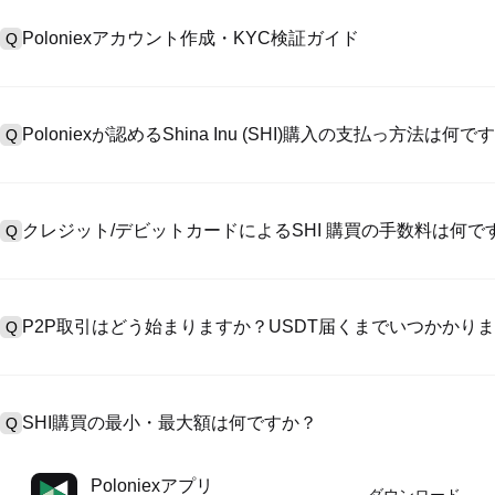
Poloniexアカウント作成・KYC検証ガイド
Q
アカウント作成のために、公式サイトで
登録ページ
を訪問し、またはP
A
リックしてメールアドレスや電話番号を提供し、パスワードを設置し
Poloniexが認めるShina Inu (SHI)購入の支払っ方法は何で
Q
>「安全性」へ有効ID証明をアップし、自撮りしてKYC検証を完成
Poloniexが認める:1)ステーブルコイン（例えば、USDT）の即購買の
A
のユーザーからステーブルコイン（例えば、USDT）をエスクローで
クレジット/デビットカードによるSHI 購買の手数料は何で
Q
入金）（プロセス1～3営業日かかる）;4）$100,000超えた大額
クレジットカード支払手数料は第三者の提供側次第で、一般的には0.5%
A
有しません。カードでUSDTを購入した後、即に現物マーケットにおいて
P2P取引はどう始まりますか？USDT届くまでいつかかり
Q
引手数料（0.05%まで低く）が必要です。
P2P取引ページを訪問し、売手広告（例えば、USDT）を一つ選んで
A
います。売手がレシートを確認してから、そのUSDTがエスクロー
SHI購買の最小・最大額は何ですか？
Q
第に、決済は通常15分～2時間かかります。
最小・最大制限額は支払方法とあなたの検証レベル次第です。クレジ
A
Poloniexアプリ