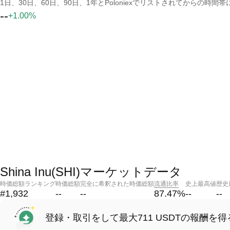
1日、30日、60日、90日、1年とPoloniexでリストされてからの
--
+1.00%
Shina Inu(SHI)マーケットデータ
時価総額ランキング
時価総額
完全に希釈された時価総額
流通比率
史上最高値
歴史
#1,932
--
--
87.47
%
--
--
登録・取引をして最大711 USDTの報酬を得