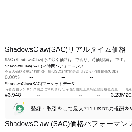
ShadowsClaw(SAC)リアルタイム価格
SAC (ShadowsClaw)今の取引価格は--であり、時価総額は--です。
ShadowsClaw(SAC)24時間パフォーマンス
今日の価格変動
24時間取引量(USD)
24時間最高(USD)
24時間最低(USD)
0.00%
--
--
--
ShadowsClaw(SAC)マーケットデータ
時価総額ランキング
完全に希釈された時価総額
史上最高値
歴史最低
総量
最
#3,948
--
--
--
3.23M
20
登録・取引をして最大711 USDTの報酬を
ShadowsClaw (SAC)価格パフォーマン