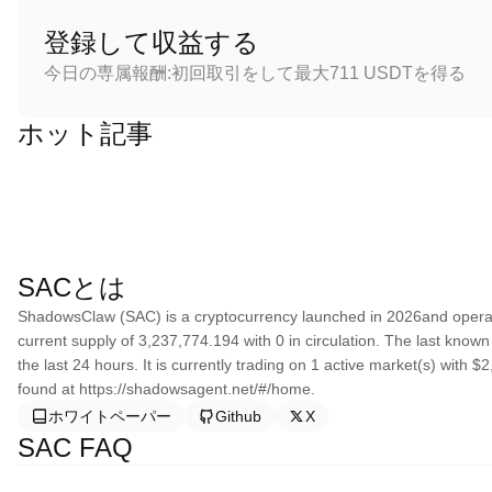
登録して収益する
今日の専属報酬:初回取引をして最大711 USDTを得る
ホット記事
SACとは
ShadowsClaw (SAC) is a cryptocurrency launched in 2026and oper
current supply of 3,237,774.194 with 0 in circulation. The last kn
the last 24 hours. It is currently trading on 1 active market(s) with
found at https://shadowsagent.net/#/home.
ホワイトペーパー
Github
X
SAC FAQ