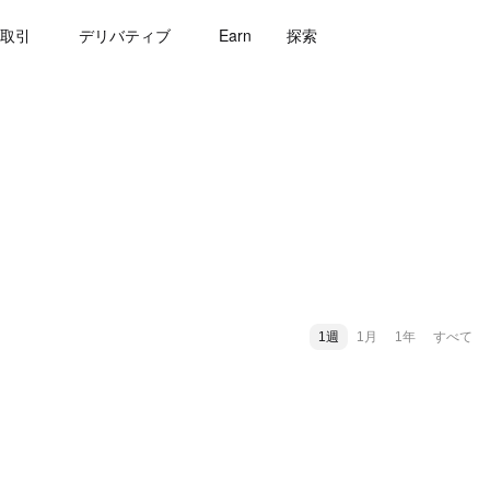
取引
デリバティブ
Earn
探索
1週
1月
1年
すべて