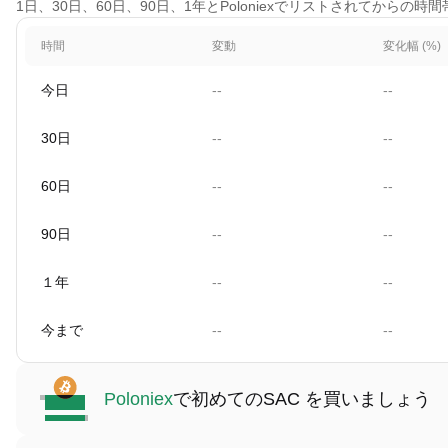
1日、30日、60日、90日、1年とPoloniexでリストされてからの時
時間
変動
変化幅 (%)
今日
--
--
30日
--
--
60日
--
--
90日
--
--
１年
--
--
今まで
--
--
Poloniex
で初めてのSAC を買いましょう