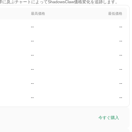
間帯に及ぶチャートによってShadowsClaw価格変化を追跡します。
最高価格
最低価格
--
--
--
--
--
--
--
--
--
--
--
--
今すぐ購入