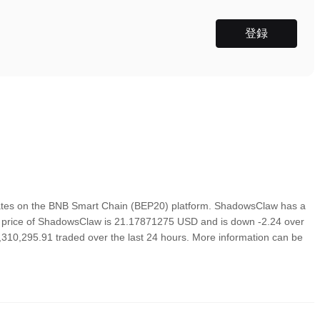
登録
ates on the BNB Smart Chain (BEP20) platform. ShadowsClaw has a
own price of ShadowsClaw is 21.17871275 USD and is down -2.24 over
 $2,310,295.91 traded over the last 24 hours. More information can be