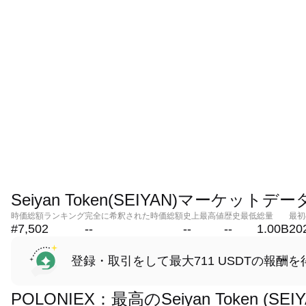
Seiyan Token(SEIYAN)マーケットデー
時価総額ランキング
完全に希釈された時価総額
史上最高値
歴史最低
総量
最初
#7,502
--
--
--
1.00B
20
登録・取引をして最大711 USDTの報酬を
POLONIEX：最高のSeiyan Token 