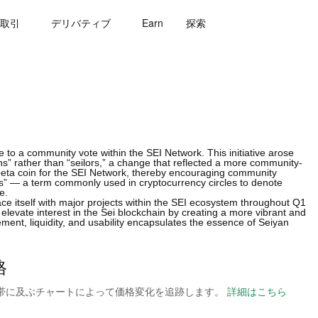
取引
デリバティブ
Earn
探索
 to a community vote within the SEI Network. This initiative arose
 rather than “seilors,” a change that reflected a more community-
 beta coin for the SEI Network, thereby encouraging community
ns” — a term commonly used in cryptocurrency circles to denote
e.
ace itself with major projects within the SEI ecosystem throughout Q1
 elevate interest in the Sei blockchain by creating a more vibrant and
ent, liquidity, and usability encapsulates the essence of Seiyan
格
の時間帯に及ぶチャートによって価格変化を追跡します。
詳細はこちら