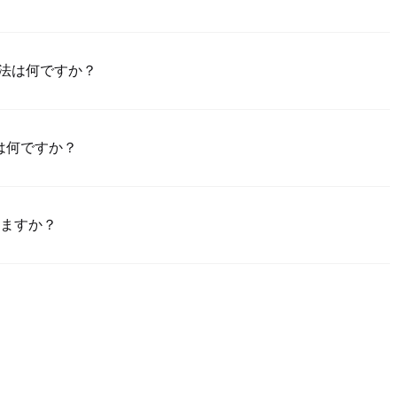
Poloniexアプリ（iOS/Android）をダウンロードし、「登録」をク
置して確認リンクやSMSコードにより検証し、登録した後、「設置」
払っ方法は何ですか？
成させてください。このプロセスは通常24～48時間かかります。
買のためのクレジット/デビットカード（Visa/Masterカード）;2）ほか
で買うためのP2P取引;3）USDとほかの法定通貨での銀行振替（法定
料は何ですか？
額売買のためのカスタム価格でのOTC取引。
%～1.5%の範囲にあります。Poloniexはカードのデータを一切保
USDTをSEIYAN に取り引けます。SEIYAN/USDT取引には基準
りますか？
んで、買う注文を作成し、直接に売手に支払（銀行振替、PayPalなど）
ーからあなたのウォレットに釈放します。支払方法と売手の返事時間次
ジット/デビットカード支払は一般的に、その最小制限額は$50で、
支払を要求します。銀行振替には通常$100の入金最小額が要求されま
ださい。