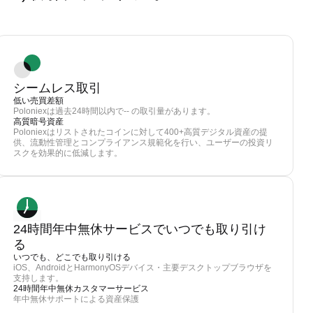
シームレス取引
低い売買差額
Poloniexは過去24時間以内で-- の取引量があります。
高質暗号資産
Poloniexはリストされたコインに対して400+高質デジタル資産の提
供、流動性管理とコンプライアンス規範化を行い、ユーザーの投資リ
スクを効果的に低減します。
24時間年中無休サービスでいつでも取り引け
る
いつでも、どこでも取り引ける
iOS、AndroidとHarmonyOSデバイス・主要デスクトップブラウザを
支持します。
24時間年中無休カスタマーサービス
年中無休サポートによる資産保護