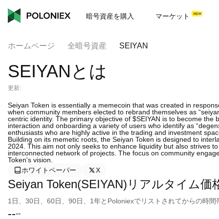
暗号資産を購入
マーケット
ホームページ
全暗号資産
SEIYAN
SEIYANとは
更新:
Seiyan Token is essentially a memecoin that was created in response
when community members elected to rebrand themselves as “seiyans”
centric identity. The primary objective of $SEIYAN is to become the
interaction and onboarding a variety of users who identify as “dege
enthusiasts who are highly active in the trading and investment spac
Building on its memetic roots, the Seiyan Token is designed to interl
2024. This aim not only seeks to enhance liquidity but also strives to
interconnected network of projects. The focus on community engagem
Token's vision.
ホワイトペーパー
X
Seiyan Token(SEIYAN)リアルタイム価
1日、30日、60日、90日、1年とPoloniexでリストされてから
--
--