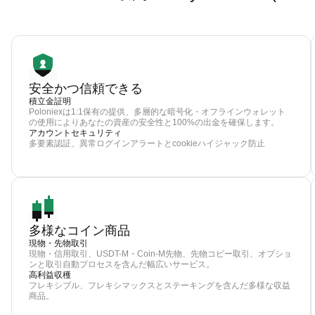
安全かつ信頼できる
積立金証明
Poloniexは1:1保有の提供、多層的な暗号化・オフラインウォレット
の使用によりあなたの資産の安全性と100%の出金を確保します。
アカウントセキュリティ
多要素認証、異常ログインアラートとcookieハイジャック防止
多様なコイン商品
現物・先物取引
現物・信用取引、USDT-M・Coin-M先物、先物コピー取引、オプショ
ンと取引自動プロセスを含んだ幅広いサービス。
高利益収穫
フレキシブル、フレキシマックスとステーキングを含んだ多様な収益
商品。