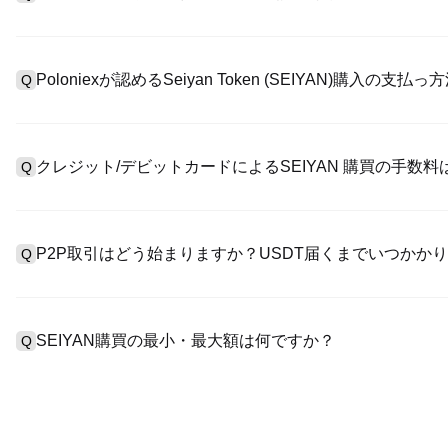
アカウント作成のために、公式サイトで
登録ページ
を訪問し、または
A
リックしてメールアドレスや電話番号を提供し、パスワードを設
Poloniexが認めるSeiyan Token (SEIYAN)購入の支
Q
>「安全性」へ有効ID証明をアップし、自撮りしてKYC検証を完
Poloniexが認める:1)ステーブルコイン（例えば、USDT）の即購
A
のユーザーからステーブルコイン（例えば、USDT）をエスクロー
クレジット/デビットカードによるSEIYAN 購買の手数
Q
入金）（プロセス1～3営業日かかる）;4）$100,000超えた大
クレジットカード支払手数料は第三者の提供側次第で、一般的には0.5
A
有しません。カードでUSDTを購入した後、即に現物マーケットにおいて
P2P取引はどう始まりますか？USDT届くまでいつかか
Q
現物取引手数料（0.05%まで低く）が必要です。
P2P取引ページを訪問し、売手広告（例えば、USDT）を一つ選
A
います。売手がレシートを確認してから、そのUSDTがエスクロ
SEIYAN購買の最小・最大額は何ですか？
Q
第に、決済は通常15分～2時間かかります。
最小・最大制限額は支払方法とあなたの検証レベル次第です。クレ
A
最大額は提供側次第です。大部のP2P売手はわずかの$10の最小
す。操作の前に、各ページにおける制限額説明をチェックしてく