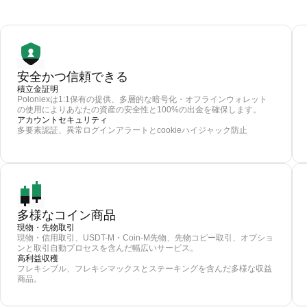
安全かつ信頼できる
積立金証明
Poloniexは1:1保有の提供、多層的な暗号化・オフラインウォレット
の使用によりあなたの資産の安全性と100%の出金を確保します。
アカウントセキュリティ
多要素認証、異常ログインアラートとcookieハイジャック防止
多様なコイン商品
現物・先物取引
現物・信用取引、USDT-M・Coin-M先物、先物コピー取引、オプショ
ンと取引自動プロセスを含んだ幅広いサービス。
高利益収穫
フレキシブル、フレキシマックスとステーキングを含んだ多様な収益
商品。