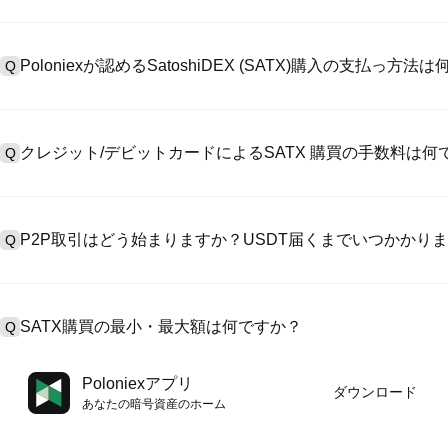
アカウント作成のために、公式サイトで
登録ページ
を訪問し、またはP
A
リックしてメールアドレスや電話番号を提供し、パスワードを設置し
Poloniexが認めるSatoshiDEX (SATX)購入の支払っ方法
Q
>「安全性」へ有効ID証明をアップし、自撮りしてKYC検証を完成
Poloniexが認める:1)ステーブルコイン（例えば、USDT）の即購買の
A
のユーザーからステーブルコイン（例えば、USDT）をエスクローで
クレジット/デビットカードによるSATX 購買の手数料は何
Q
入金）（プロセス1～3営業日かかる）;4）$100,000超えた大額
クレジットカード支払手数料は第三者の提供側次第で、一般的には0.5%
A
有しません。カードでUSDTを購入した後、即に現物マーケットにおいて
P2P取引はどう始まりますか？USDT届くまでいつかかり
Q
取引手数料（0.05%まで低く）が必要です。
P2P取引ページを訪問し、売手広告（例えば、USDT）を一つ選んで
A
います。売手がレシートを確認してから、そのUSDTがエスクロー
SATX購買の最小・最大額は何ですか？
Q
第に、決済は通常15分～2時間かかります。
最小・最大制限額は支払方法とあなたの検証レベル次第です。クレジ
A
Poloniexアプリ
ダウンロード
最大額は提供側次第です。大部のP2P売手はわずかの$10の最小支
あなたの暗号資産のホーム
す。操作の前に、各ページにおける制限額説明をチェックしてくだ