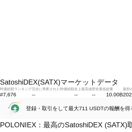
SatoshiDEX(SATX)マーケットデータ
時価総額ランキング
完全に希釈された時価総額
史上最高値
歴史最低
総量
最初
#7,676
--
--
--
10.00B
202
登録・取引をして最大711 USDTの報酬を得
POLONIEX：最高のSatoshiDEX (S