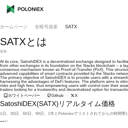
ホームページ
全暗号資産
SATX
SATXとは
更新:
At its core, SatoshiDEX is a decentralized exchange designed to facilita
from other exchanges is its foundation on the Stacks blockchain – a la
consensus mechanism known as Proof-of-Transfer (PoX). This structure a
advanced capabilities of smart contracts provided by the Stacks networ
The primary objective of SatoshiDEX is to provide users with a streamli
harnessing the advantages of DeFi features. The platform aims to elimi
risks and high fees, thus empowering users with control over their asse
traders looking for a trustworthy and decentralized option for transacti
ホワイトペーパー
Github
X
SatoshiDEX(SATX)リアルタイム価格
1日、30日、60日、90日、1年とPoloniexでリストされてからの
--
--