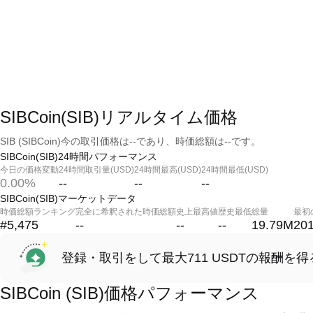
SIBCoin(SIB)リアルタイム価格
SIB (SIBCoin)今の取引価格は--であり、時価総額は--です。
SIBCoin(SIB)24時間パフォーマンス
今日の価格変動
24時間取引量(USD)
24時間最高(USD)
24時間最低(USD)
0.00%
--
--
--
SIBCoin(SIB)マーケットデータ
時価総額ランキング
完全に希釈された時価総額
史上最高値
歴史最低
総量
最初
#5,475
--
--
--
19.79M
201
登録・取引をして最大711 USDTの報酬を得
SIBCoin (SIB)価格パフォーマンス