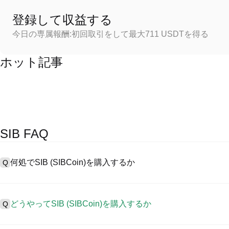
登録して収益する
今日の専属報酬:初回取引をして最大711 USDTを得る
ホット記事
SIB FAQ
何処でSIB (SIBCoin)を購入するか
Q
A
中心化した取引所 (CEXs)はSIBCoinを購入するもっとも容易
に、ユーザーに向けるインターフェース、高質・多様な取引ツールを提供
どうやってSIB (SIBCoin)を購入するか
Q
取引を認め、競争力のある取引手数料を用意しています。