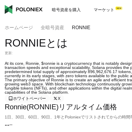
暗号資産を購入
マーケット
ホームページ
全暗号資産
RONNIE
RONNIEとは
更新:
At its core, Ronnie, $ronnie is a cryptocurrency that is notably desi
transaction speeds and exceptional scalability, Solana provides the 
predetermined total supply of approximately 896,962,676.17 tokens, al
currently in its early stages, with zero tokens available to the public a
The primary objective of Ronnie is to create an agile and efficient 
growing web3 space. With blockchain technology continuously growing
fungible tokens (NFTs), and other applications within the digital rea
capabilities of the Solana platform.
ホワイトペーパー
X
Ronnie(RONNIE)リアルタイム価格
1日、30日、60日、90日、1年とPoloniexでリストされてから
--
--