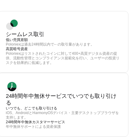
シームレス取引
低い売買差額
Poloniexは過去24時間以内で-- の取引量があります。
高質暗号資産
Poloniexはリストされたコインに対して400+高質デジタル資産の提
供、流動性管理とコンプライアンス規範化を行い、ユーザーの投資リ
スクを効果的に低減します。
24時間年中無休サービスでいつでも取り引け
る
いつでも、どこでも取り引ける
iOS、AndroidとHarmonyOSデバイス・主要デスクトップブラウザを
支持します。
24時間年中無休カスタマーサービス
年中無休サポートによる資産保護