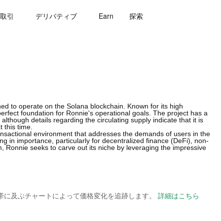
取引
デリバティブ
Earn
探索
gned to operate on the Solana blockchain. Known for its high
perfect foundation for Ronnie's operational goals. The project has a
though details regarding the circulating supply indicate that it is
t this time.
transactional environment that addresses the demands of users in the
 in importance, particularly for decentralized finance (DeFi), non-
lm, Ronnie seeks to carve out its niche by leveraging the impressive
の時間帯に及ぶチャートによって価格変化を追跡します。
詳細はこちら