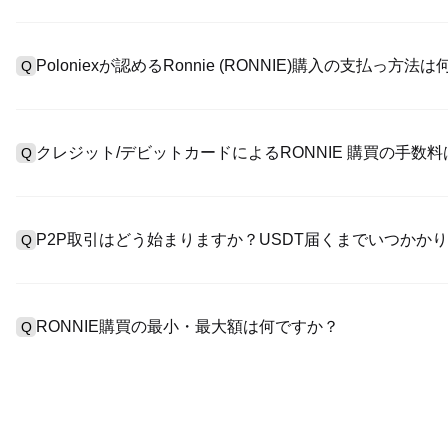
アカウント作成のために、公式サイトで
登録ページ
を訪問し、または
A
リックしてメールアドレスや電話番号を提供し、パスワードを設
Poloniexが認めるRonnie (RONNIE)購入の支払っ方法
Q
>「安全性」へ有効ID証明をアップし、自撮りしてKYC検証を完
Poloniexが認める:1)ステーブルコイン（例えば、USDT）の即購
A
のユーザーからステーブルコイン（例えば、USDT）をエスクロー
クレジット/デビットカードによるRONNIE 購買の手数
Q
入金）（プロセス1～3営業日かかる）;4）$100,000超えた大
クレジットカード支払手数料は第三者の提供側次第で、一般的には0.5
A
有しません。カードでUSDTを購入した後、即に現物マーケットにおいて
P2P取引はどう始まりますか？USDT届くまでいつかか
Q
準現物取引手数料（0.05%まで低く）が必要です。
P2P取引ページを訪問し、売手広告（例えば、USDT）を一つ選
A
います。売手がレシートを確認してから、そのUSDTがエスクロ
RONNIE購買の最小・最大額は何ですか？
Q
第に、決済は通常15分～2時間かかります。
最小・最大制限額は支払方法とあなたの検証レベル次第です。クレ
A
最大額は提供側次第です。大部のP2P売手はわずかの$10の最小
す。操作の前に、各ページにおける制限額説明をチェックしてく