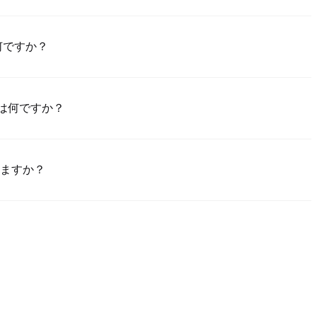
Poloniexアプリ（iOS/Android）をダウンロードし、「登録」をク
置して確認リンクやSMSコードにより検証し、登録した後、「設置」
は何ですか？
成させてください。このプロセスは通常24～48時間かかります。
買のためのクレジット/デビットカード（Visa/Masterカード）;2）ほか
で買うためのP2P取引;3）USDとほかの法定通貨での銀行振替（法定
料は何ですか？
額売買のためのカスタム価格でのOTC取引。
%～1.5%の範囲にあります。Poloniexはカードのデータを一切保
USDTをRONNIE に取り引けます。RONNIE/USDT取引には基
りますか？
んで、買う注文を作成し、直接に売手に支払（銀行振替、PayPalなど）
ーからあなたのウォレットに釈放します。支払方法と売手の返事時間次
ジット/デビットカード支払は一般的に、その最小制限額は$50で、
支払を要求します。銀行振替には通常$100の入金最小額が要求されま
ださい。