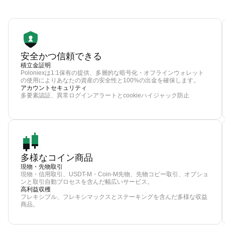
安全かつ信頼できる
積立金証明
Poloniexは1:1保有の提供、多層的な暗号化・オフラインウォレット
の使用によりあなたの資産の安全性と100%の出金を確保します。
アカウントセキュリティ
多要素認証、異常ログインアラートとcookieハイジャック防止
多様なコイン商品
現物・先物取引
現物・信用取引、USDT-M・Coin-M先物、先物コピー取引、オプショ
ンと取引自動プロセスを含んだ幅広いサービス。
高利益収穫
フレキシブル、フレキシマックスとステーキングを含んだ多様な収益
商品。