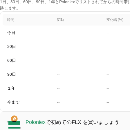
1日、30日、60日、90日、1年とPoloniexでリストされてからの時間帯に及ぶ
跡します。
時間
変動
変化幅 (%)
今日
--
--
30日
--
--
60日
--
--
90日
--
--
１年
--
--
今まで
--
--
Poloniex
で初めてのFLX を買いましょう