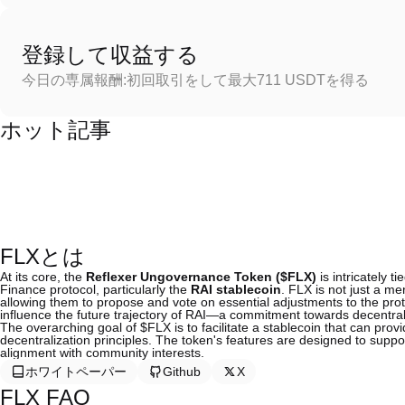
登録して収益する
今日の専属報酬:初回取引をして最大711 USDTを得る
ホット記事
FLXとは
At its core, the
Reflexer Ungovernance Token ($FLX)
is intricately 
Finance protocol, particularly the
RAI stablecoin
. FLX is not just a me
allowing them to propose and vote on essential adjustments to the pr
influence the future trajectory of RAI—a commitment towards decentra
The overarching goal of $FLX is to facilitate a stablecoin that can provid
decentralization principles. The token's features are designed to sup
alignment with community interests.
ホワイトペーパー
Github
X
FLX FAQ