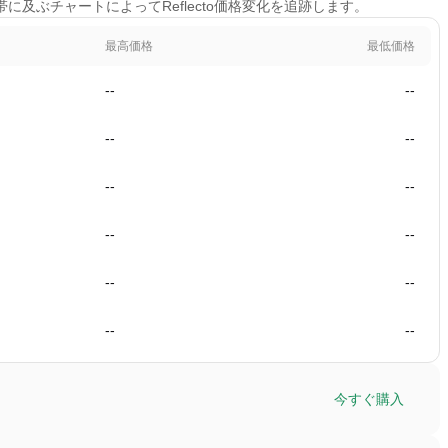
間帯に及ぶチャートによってReflecto価格変化を追跡します。
最高価格
最低価格
--
--
--
--
--
--
--
--
--
--
--
--
今すぐ購入