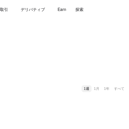
取引
デリバティブ
Earn
探索
1週
1月
1年
すべて