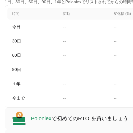
1日、30日、60日、90日、1年とPoloniexでリストされてからの時
時間
変動
変化幅 (%)
今日
--
--
30日
--
--
60日
--
--
90日
--
--
１年
--
--
今まで
--
--
Poloniex
で初めてのRTO を買いましょう