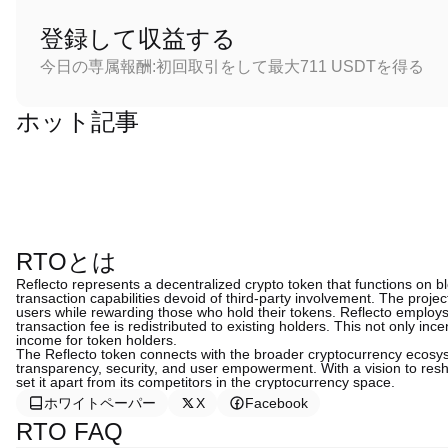
登録して収益する
今日の専属報酬:初回取引をして最大711 USDTを得る
ホット記事
RTOとは
Reflecto represents a decentralized crypto token that functions on 
transaction capabilities devoid of third-party involvement. The project'
users while rewarding those who hold their tokens. Reflecto employs
transaction fee is redistributed to existing holders. This not only in
income for token holders.
The Reflecto token connects with the broader cryptocurrency ecosy
transparency, security, and user empowerment. With a vision to resha
set it apart from its competitors in the cryptocurrency space.
ホワイトペーパー
X
Facebook
RTO FAQ